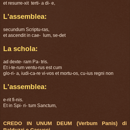
et resurre-xit terti- a di- e,
L'assemblea:
secundum Scriptu-ras,
et ascendit in cae- lum, se-det
La schola:
ad dexte- ram Pa- tris.
Et i-te-rum ventu-rus est cum
glo-ri- a, iudi-ca-re vi-vos et mortu-os, cu-ius regni non
L'assemblea:
e-rit fi-nis.
Et in Spi- ri- tum Sanctum,
CREDO IN UNUM DEUM (Verbum Panis) di