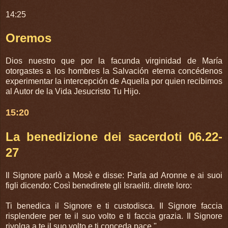
14:25
Oremos
Dios nuestro que por la facunda virginidad de María
otorgastes a los hombres la Salvación eterna concédenos
experimentar la intercepción de Aquella por quien recibimos
al Autor de la Vida Jesucristo Tu Hijo.
15:20
La benedizione dei sacerdoti 06.22-
27
Il Signore parlò a Mosè e disse: Parla ad Aronne e ai suoi
figli dicendo: Così benedirete gli Israeliti. direte loro:
Ti benedica il Signore e ti custodisca. Il Signore faccia
risplendere per te il suo volto e ti faccia grazia. Il Signore
rivolga a te il suo volto e ti conceda pace."