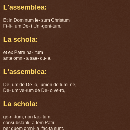
L'assemblea:
Et in Dominum Ie- sum Christum
Fi-li- um De- i Uni-geni-tum,
La schola:
et ex Patre na- tum
ante omni- a sae- cu-la.
L'assemblea:
De- um de De- o, lumen de lumi-ne,
De- um ve-rum de De- o ve-ro,
La schola:
ge-ni-tum, non fac- tum,
consubstanti- a-lem Patri:
per quem omni- a fac-ta sunt.