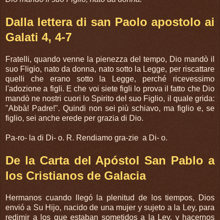
Dalla lettera di san Paolo apostolo ai
Galati 4, 4-7
Fratelli, quando venne la pienezza del tempo, Dio mandò il
suo Fligio, nato da donna, nato sotto la Legge, per riscattare
quelli che erano sotto la Legge, perché ricevessimo
l'adozione a figli. E che voi siete figli lo prova il fatto che Dio
mandò ne nostri cuori lo Spirito del suo Figlio, il quale grida:
"Abbà! Padre!". Quindi non sei più schiavo, ma figlio e, se
figlio, sei anche erede per grazia di Dio.
Pa-ro- la di Di- o. R. Rendiamo gra-zie a Di- o.
De la Carta del Apóstol San Pablo a
los Cristianos de Galacia
Hermanos cuando llegó la plenitud de los tiempos, Dios
envió a Su Hijo, nacido de una mujer y sujeto a la Ley, para
redimir a los que estaban sometidos a la Ley, y hacernos