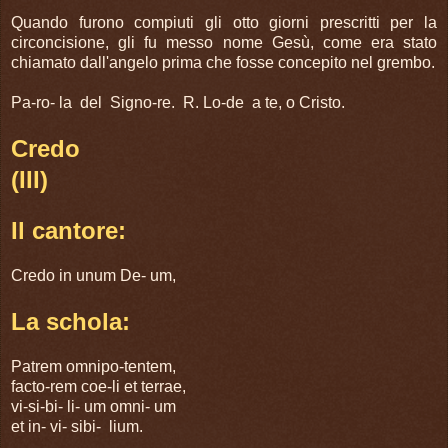
Quando furono compiuti gli otto giorni prescritti per la
circoncisione, gli fu messo nome Gesù, come era stato
chiamato dall'angelo prima che fosse concepito nel grembo.
Pa-ro- la del Signo-re. R. Lo-de a te, o Cristo.
Credo
(III)
Il cantore:
Credo in unum De- um,
La schola:
Patrem omnipo-tentem,
facto-rem coe-li et terrae,
vi-si-bi- li- um omni- um
et in- vi- sibi- lium.