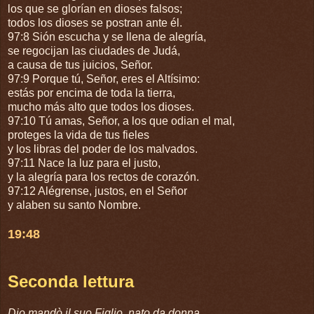
los que se glorían en dioses falsos;
todos los dioses se postran ante él.
97:8 Sión escucha y se llena de alegría,
se regocijan las ciudades de Judá,
a causa de tus juicios, Señor.
97:9 Porque tú, Señor, eres el Altísimo:
estás por encima de toda la tierra,
mucho más alto que todos los dioses.
97:10 Tú amas, Señor, a los que odian el mal,
proteges la vida de tus fieles
y los libras del poder de los malvados.
97:11 Nace la luz para el justo,
y la alegría para los rectos de corazón.
97:12 Alégrense, justos, en el Señor
y alaben su santo Nombre.
19:48
Seconda lettura
Dio mandò il suo Figlio, nato da donna.