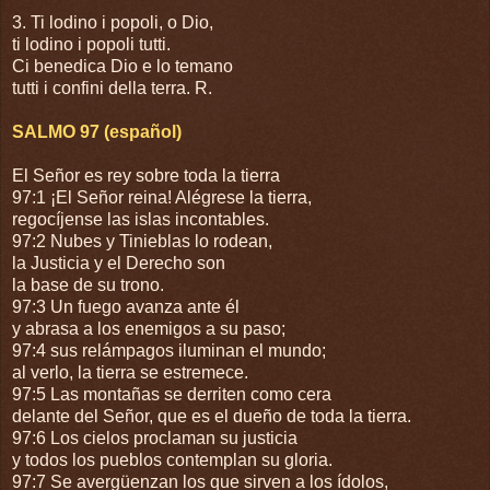
3. Ti lodino i popoli, o Dio,
ti lodino i popoli tutti.
Ci benedica Dio e lo temano
tutti i confini della terra. R.
SALMO 97 (español)
El Señor es rey sobre toda la tierra
97:1 ¡El Señor reina! Alégrese la tierra,
regocíjense las islas incontables.
97:2 Nubes y Tinieblas lo rodean,
la Justicia y el Derecho son
la base de su trono.
97:3 Un fuego avanza ante él
y abrasa a los enemigos a su paso;
97:4 sus relámpagos iluminan el mundo;
al verlo, la tierra se estremece.
97:5 Las montañas se derriten como cera
delante del Señor, que es el dueño de toda la tierra.
97:6 Los cielos proclaman su justicia
y todos los pueblos contemplan su gloria.
97:7 Se avergüenzan los que sirven a los ídolos,