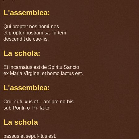
L'assemblea:
Qui propter nos homi-nes
et propter nostram sa- lu-tem
descendit de cae-lis.
La schola:
Et incarnatus est de Spiritu Sancto
ex Maria Virgine, et homo factus est.
L'assemblea:
Cru- ci-fi- xus et-i- am pro no-bis
sub Ponti- o Pi- la-to;
La schola
passus et sepul- tus est,