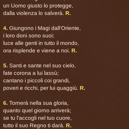
un Uomo giusto lo protegge,
dalla violenza lo salverà.
R.
página 77
ADESTE, FIDELES
TU SCENDI DALLE STE
4.
Giungono i Magi dall'Oriente,
i loro doni sono suoi;
luce alle genti in tutto il mondo,
página 79
ora risplende e viene a noi.
R.
5.
Santi e sante nel suo cielo,
fate corona a lui lassù;
cantano i piccoli coi grandi,
poveri e ricchi, per lui quaggiù.
R.
6.
Tornerà nella sua gloria,
quanto quel giorno arriverà;
se tu l'accogli nel tuo cuore,
tutto il suo Regno ti darà.
R.