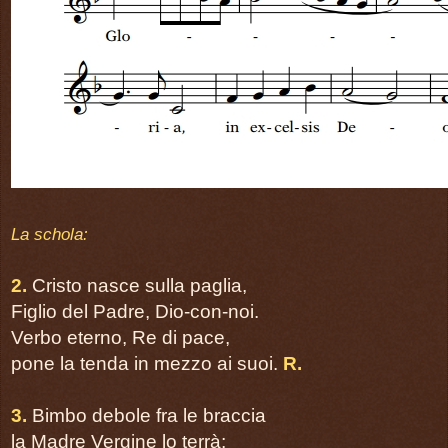
Ps 109, 3
página 65
ASTRO DEL CIEL
página 67
Post communionem
página 69
La schola:
RITUS CONCLUSIONIS
2.
Cristo nasce sulla paglia,
página 71
Figlio del Padre, Dio-con-noi.
Benedictio sollemnis
Verbo eterno, Re di pace,
Antiphona mariana
pone la tenda in mezzo ai suoi.
R.
página 75
3.
Bimbo debole fra le braccia
ALMA REDEMPTORIS MATER
Cantus
la Madre Vergine lo terrà;