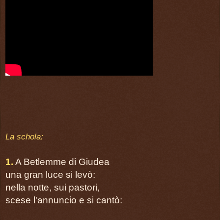
página 27
Credo
página 28-31
Oratio universalis seu ora
página 33
LITURGIA EUCHARISTI
página 39
Cantus ad offertorium
La schola:
QUEM VIDISTIS PASTORES
Super oblata
1.
A Betlemme di Giudea
una gran luce si levò:
página 39
nella notte, sui pastori,
PREX EUCHARISTICA
scese l'annuncio e si cantò: