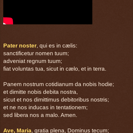
Kyrie
(Cum iubilo)
página 12
Gloria
Pater noster
, qui es in cælis:
(Cum iubilo)
sanctificetur nomen tuum;
página 13
adveniat regnum tuum;
Colletta
fiat voluntas tua, sicut in cælo, et in terra.
página 17
Panem nostrum cotidianum da nobis hodie;
LITURGIA VERBI
et dimitte nobis debita nostra,
sicut et nos dimittimus debitoribus nostris;
página 19
et ne nos inducas in tentationem;
Lectio prima
sed libera nos a malo. Amen.
Filius datus est nobis
Leitura do Livro de Isaias 9, 1-6
Ave, Maria
, gratia plena, Dominus tecum;