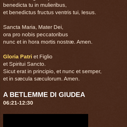
Psalmus responsorius
benedicta tu in mulieribus,
et benedictus fructus ventris tui, Iesus.
página 21
Lectio secunda
Sancta Maria, Mater Dei,
ora pro nobis peccatoribus
página 23
nunc et in hora mortis nostræ. Amen.
Apparuit gratia Dei omnibus hominibus
A reading from the letter of Saint Paul to Titus 2
Gloria Patri
et Figlio
Versus ante Evangelium
et Spiritui Sancto.
Sicut erat in principio, et nunc et semper,
página 23
Evangelium
et in sæcula sæculorum. Amen.
A BETLEMME DI GIUDEA
página 25
Natus est vobis hodie Salvator
06:21-12:30
Homilia
LINK para VERLO