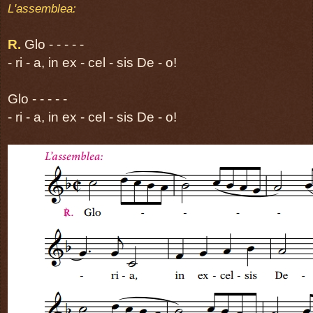
página 41
L'assemblea:
Præfatio
De Christo luce
R.
Glo - - - - -
Sanctus
- ri - a, in ex - cel - sis De - o!
(Cum iubilo)
Glo - - - - -
página 43
- ri - a, in ex - cel - sis De - o!
Prex Eucharistica I seu 
página 45-55
RITUS COMMUNIONIS
página 57
Agnus Dei
(Cum iubilo)
página 63
Antiphona ad communion