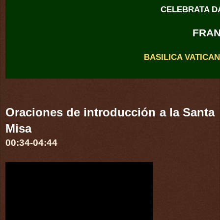
CELEBRATA D
FRA
BASILICA VATICAN
A BETLEMME DI GIUDEA
Oraciones de introducción a la Santa
página 3
KALENDA
Misa
00:34-04:44
página 7
RITUS INITIALES
página 9
Antiphona ad introitum
Actus pænitentialis