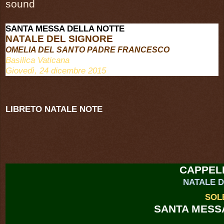
sound
SANTA MESSA DELLA NOTTE
NATALE
DEL SIGNORE
OMELIA DEL SANTO PADRE FRANCESCO
Basilica Vaticana
Giovedì, 24 dicembre 2015
LIBRETO NATALE NOTE
CAPPEL
NATALE D
SOL
SANTA MESS