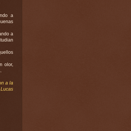
ando a
buenas
zando a
tudian
quellos
 olor,
.
on a la
 Lucas