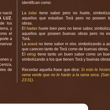
identifican como:
ue nació
La
lulav
tiene sabor pero no huele, simboliz
A LUZ
.
aquellos que estudian Torá pero no poseen 
de los
obras.
erra, y
El
hadas
huele bien pero no tiene sabor, simboli
como el
aquellos que poseen buenas obras pero no es
Torá.
eservar
La
aravá
no tiene sabor ni olor, simbolizando a a
que carecen tanto de Torá como de buenas obras.
El
etrog
tiene tanto un buen sabor como un buen
cones y
simbolizando a los que tienen Torá y buenas obras
ceniza,
oles de
Recordar aquella frase que dice:
Si esto le hicier
rama verde que no le harán a la rama seca. (San
23:31)
.