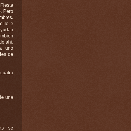
Fiesta
). Pero
ombres.
illo e
ayudan
también
de ahi,
da uno
cies de
 cuatro
tas se