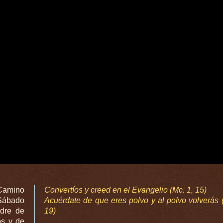
 Camino
Convertíos y creed en el Evangelio (Mc. 1, 15)
 Sábado
Acuérdate de que eres polvo y al polvo volverás 
adre de
19)
os y de