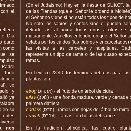
firmado
(En el Judaismo) Hay en la fiesta de SUKOT, la 
 con el
de las Tiendas (que el Señor le ordenó a Moisés
el Señor no viene si no están todos los tipos de h
No solo los sabios y santos sino el pueblo senc
rellena
iletrado, así al unirse todos unos a otros se 
 el Día
mutuamente. Así ellos entendieron que el Señor 
o parte
velaba por los caidos (los pobres y encarcelados) 
an como
las visitas a las cárceles y hospitales. Ca
que se
representa un tipo de rama o de las cuatro expe
impulso
ramas.
 Padre
. Todo
En Levítico 23:40, los términos hebreos para las
ilencio
plantas son:
al), se
solo, y
etrog
(אתרוג) - el fruto de un árbol de cidra
alió ya
lulav
(לולב) - una fronda madura, verde y cerrada de una
Palabra
palmera datilera
a en su
hadass
(הדס) - ramas con hojas del árbol de mirto
rentes
aravah
(ערבה) - ramas con hojas del sauce
niverso
s, nos
En la tradición talmúdica, las cuatro plan