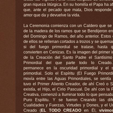
gran riqueza litúrgica. En su homilía el Papa ha a
que, ante el pecado que mata, Dios responde
amor que da y devuelve la vida.
La Ceremonia comienza con un Caldero que se 
de la madera de los ramos que se Bendijeron en
del Domingo de Ramos, del año anterior. Estos 
de ellos se rellenan cortados a trozos y se quem
si del fuego primordial se tratase, hasta 
convierten en Cenizas. Es la imagen del primer 
de la Creación del Santo Padre el Santísimo
Primordial del que parte todo lo Creado
permanece en la oscuridad primordial y el s
primordial. Solo el Espíritu (El Fuego Primordi
movía entre las Aguas Primordiales, se sentía 
tuvo el Primer Aliento Creador, de ahí Creó o S
existía, el Hijo, el Cirio Pascual. De ahí con la 
Creativa, comenzó a Iluminar todo lo que pensab
Puro Espítitu. Y se fueron Creando las dife
Cualidades y Fuerzas, Virtudes y Dones, y el U
Creado (
EL TODO CREADO
en Él,
vivimo