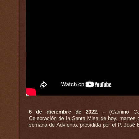
6 de diciembre de 2022.
- (Camino Cat
emitida por 13 TV desde la Basílica d
Celebración de la Santa Misa de hoy, martes d
semana de Adviento, presidida por el P. José 