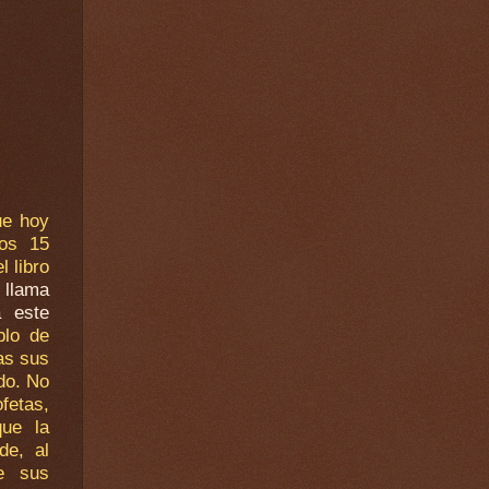
ue hoy
os 15
l libro
s llama
 este
blo de
das sus
ido. No
fetas,
que la
de, al
e sus