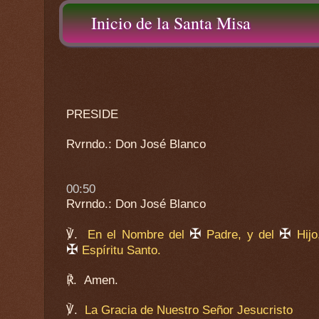
Inicio de la Santa Misa
PRESIDE
Rvrndo.: Don José Blanco
00:50
Rvrndo.: Don José Blanco
✠
✠
℣.
En el Nombre del
Padre, y del
Hijo
✠
Espíritu Santo.
℟.
Amen.
℣.
La Gracia de Nuestro Señor Jesucristo