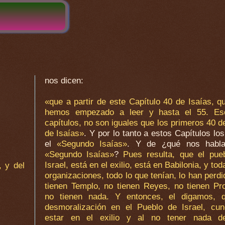
nos dicen:
«que a partir de este Capítulo 40 de Isaías, q
hemos empezado a leer y hasta el 55. Es
capítulos, no son iguales que los primeros 40 de
de Isaías»
. Y por lo tanto a estos Capítulos lo
el
«Segundo Isaías»
. Y de ¿qué nos habla
«Segundo Isaías»
?
Pues resulta, que el pue
Israel, está en el exilio, está en Babilonia, y to
, y del
organizaciones, todo lo que tenían, lo han perd
tienen Templo, no tienen Reyes, no tienen Pro
no tienen nada. Y entonces, el digamos, 
desmoralización en el Pueblo de Israel, cun
estar en el exilio y al no tener nada d