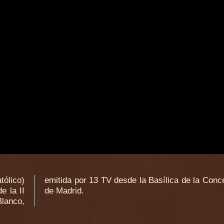
ólico)
e la Concepción
e la II
de Madrid.
Blanco,