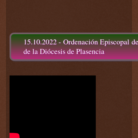
15.10.2022 - Ordenación Episcopal d
de la Diócesis de Plasencia