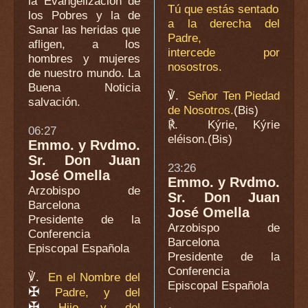
la Evangelización de
Tú que estás sentado
los Pobres y la de
a la derecha del
Sanar las heridas que
Padre,
afligen, a los
intercede por
hombres y mujeres
nosostros.
de nuestro mundo. La
Buena Noticia
℣.
Señor Ten Piedad
salvación.
de Nosotros.
(Bis)
℟.
Kýrie, Kýrie
06:27
eléison.
(Bis)
Emmo. y Rvdmo.
Sr. Don Juan
23:26
José Omella
Emmo. y Rvdmo.
Arzobispo de
Sr. Don Juan
Barcelona
José Omella
Presidente de la
Arzobispo de
Conferencia
Barcelona
Episcopal Española
Presidente de la
Conferencia
℣.
En el Nombre del
Episcopal Española
✠
Padre, y del
✠
Hijo, y del