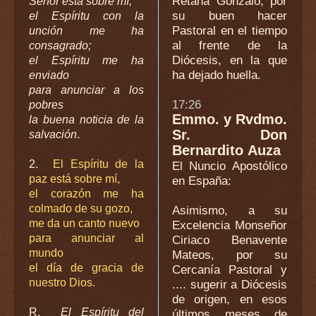
Retana Gonzalo, por
Señor está sobre mí,
su buen hacer
el Espíritu con la
Pastoral en el tiempo
unción me ha
al frente de la
consagrado;
Diócesis, en la que
el Espíritu me ha
ha dejado huella.
enviado
para anunciar a los
17:26
pobres
Emmo. y Rvdmo.
la buena noticia de la
.
Sr. Don
salvación
Bernardito Auza
2.
El Espíritu de la
El Nuncio Apostólico
paz está sobre mí,
en España
:
el corazón me ha
colmado de su gozo,
Asimismo, a su
me da un canto nuevo
Excelencia Monseñor
para anunciar al
Ciriaco Benavente
mundo
Mateos, por su
el día de gracia de
Cercanía Pastoral y
nuestro Dios.
.... sugerir a Diócesis
de origen, en esos
R.
El Espíritu del
últimos meses de