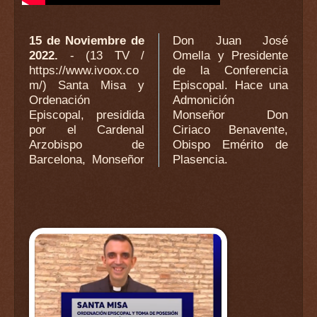
15 de Noviembre de
Don Juan José
2022.
- (13 TV /
Omella y Presidente
https://www.ivoox.co
de la Conferencia
m/) Santa Misa y
Episcopal. Hace una
Ordenación
Admonición
Episcopal, presidida
Monseñor Don
por el Cardenal
Ciriaco Benavente,
Arzobispo de
Obispo Emérito de
Barcelona, Monseñor
Plasencia.