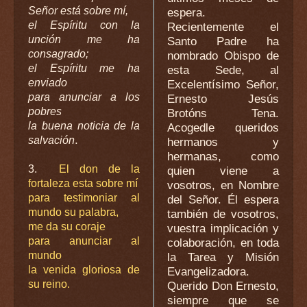
Señor está sobre mí,
espera.
el Espíritu con la
Recientemente el
unción me ha
Santo Padre ha
consagrado;
nombrado Obispo de
el Espíritu me ha
esta Sede, al
enviado
Excelentísimo Señor,
para anunciar a los
Ernesto Jesús
pobres
Brotóns Tena.
la buena noticia de la
Acogedle queridos
.
salvación
hermanos y
hermanas, como
3.
El don de la
quien viene a
fortaleza esta sobre mí
vosotros, en Nombre
para testimoniar al
del Señor. Él espera
mundo su palabra,
también de vosotros,
me da su coraje
vuestra implicación y
para anunciar al
colaboración, en toda
mundo
la Tarea y Misión
la venida gloriosa de
Evangelizadora.
su reino.
Querido Don Ernesto,
siempre que se