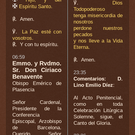
℣.
Dios
✠
Espíritu Santo.
Todopoderoso
tenga misericordia de
℟.
Amen.
nosotros
perdone nuestros
℣.
La Paz esté con
pecados
vosotros.
y nos lleve a la Vida
℟.
Y con tu espíritu.
Eterna.
06:59
℟.
Amen.
Emmo. y Rvdmo.
Sr. Don Ciriaco
23:35
Benavente
Comentarios: D.
Obispo Emérico de
Lino Emilio Díez
:
Plasencia
Al Acto Penitencial,
Señor Cardenal,
como en toda
Presidente de la
Celebración Litúrgica
Conferencia
Solemne, sigue, el
Episcopal, Arzobispo
Canto del Gloria.
de Barcelona.
Querido Señor