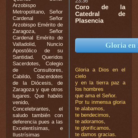
23:36
Arzobispo
Coro de la
Metropolitano, Señor
Catedral de
Cardenal Señor
Plasencia
Arzobispo Emérito de
Zaragoza, Señor
Cardenal Emérito de
Valladolid, Nuncio
Gloria en
Apostólico de su
Santidad. Queridos
Sacerdotes, Colegio
Gloria a Dios en el
de Consultores,
cielo
Cabildo, Sacerdotes
y en la tierra paz a
de la Diócesis, de
los hombres
Zaragoza y que otros
que ama el Señor.
lugares. Que habéis
Por tu inmensa gloria
venido,
te alabamos,
Concelebrantes, el
te bendecimos,
saludo también con
te adoramos,
deferencia pues a las
te glorificamos,
Excelentísimas, e
te damos gracias.
Ilustrísimas