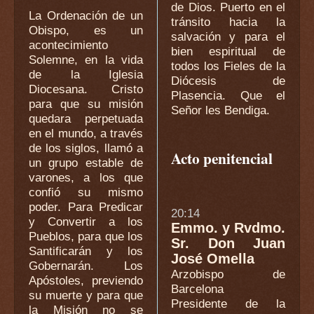
de Dios. Puerto en el
La Ordenación de un
tránsito hacia la
Obispo, es un
salvación y para el
acontecimiento
bien espiritual de
Solemne, en la vida
todos los Fieles de la
de la Iglesia
Diócesis de
Diocesana. Cristo
Plasencia. Que el
para que su misión
Señor les Bendiga.
quedara perpetuada
en el mundo, a través
de los siglos, llamó a
Acto penitencial
un grupo estable de
varones, a los que
confió su mismo
poder. Para Predicar
20:14
y Convertir a los
Emmo. y Rvdmo.
Pueblos, para que los
Sr. Don Juan
Santificarán y los
José Omella
Gobernarán. Los
Arzobispo de
Apóstoles, previendo
Barcelona
su muerte y para que
Presidente de la
la Misión no se