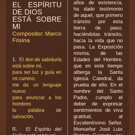
años de existencia,
EL ESPÍRITU
ha dado testimonio
DE DIOS
de aquel, que primero
ESTÁ SOBRE
tránsito por esta
MI
tierra de paso,
Compositor: Marco
haciéndolas tránsito,
Frisina
hacia la vida que no
pasa. La Exposición
misma, de las
Edades del Hombre,
1.
El don de sabiduría
que en este tiempo
está sobre mí,
alberga la Santa
para ser luz y guía en
Iglesia Catedral, da
mi camino;
prueba de ello. En el
me da un lenguaje
nombre del Santo
nuevo
Padre, cumplo el
para anunciar a los
deber de expresar
hombres
sentimientos de viva
tu palabra de
gratitud, al
salvación.
Excelentísimo Señor,
Monseñor José Luis
R.
El Espíritu del