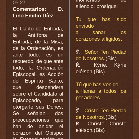
05:27
silencio, prosigue:
Comentarios: D.
Lino Emilio Díez
:
Tu que has sido
enviado
El Canto de Entrada,
a sanar los
la Antífona de
corazones afligidos.
Entrada, de la Misa,
de la Ordenación, es
℣.
Señor Ten Piedad
ante todo, es un
de Nosotros.
(Bis)
recuerdo, de que ante
℟.
Kýrie, Kýrie
todo, la Ordenación
eléison.
(Bis)
Episcopal, es Acción
del Espíritu Santo,
Tú que has venido
que descenderá
a llamar a todos los
sobre el Candidato al
pecadores.
Episcopado, para
otorgarle sus Dones.
℣.
Cristo Ten Piedad
Se señalan, dos
de Nosotros.
(Bis)
preocupaciones que
℟.
Christe, Christe
han de anidar el
eléison.
(Bis)
corazón del Obispo;