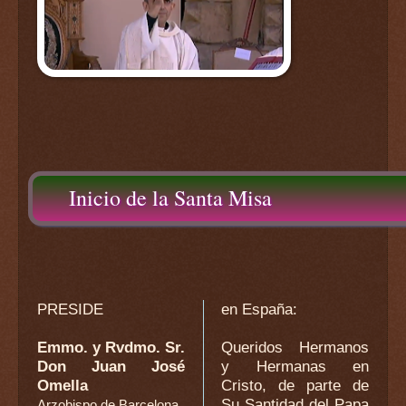
Inicio de la Santa Misa
PRESIDE
en España
:
Emmo. y Rvdmo. Sr.
Queridos Hermanos
Don Juan José
y Hermanas en
Omella
Cristo, de parte de
Su Santidad del Papa
Arzobispo de Barcelona