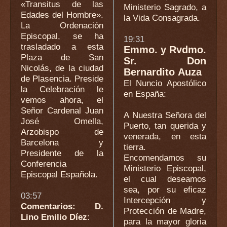
«Transitus de las
Ministerio Sagrado, a
Edades del Hombre».
la Vida Consagrada.
La Ordenación
Episcopal, se ha
19:31
trasladado a esta
Emmo. y Rvdmo.
Plaza de San
Sr. Don
Nicolás, de la ciudad
Bernardito Auza
de Plasencia. Preside
El Nuncio Apostólico
la Celebración le
en España
:
vemos ahora, el
Señor Cardenal Juan
A Nuestra Señora del
José Omella,
Puerto, tan querida y
Arzobispo de
venerada, en esta
Barcelona y
tierra.
Presidente de la
Encomendamos su
Conferencia
Ministerio Episcopal,
Episcopal Española.
el cual deseamos
sea, por su eficaz
03:57
Intercepción y
Comentarios: D.
Protección de Madre,
Lino Emilio Díez
:
para la mayor gloria