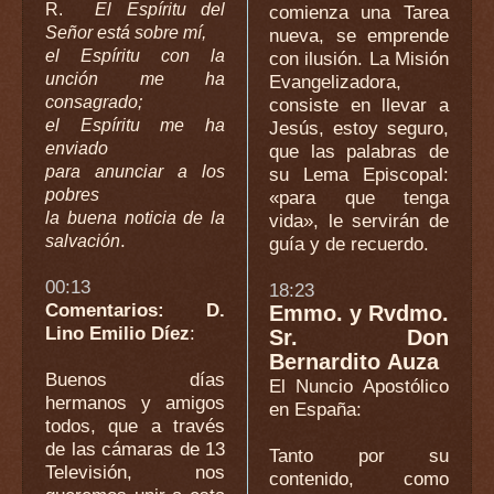
R.
El Espíritu del
comienza una Tarea
Señor está sobre mí,
nueva, se emprende
el Espíritu con la
con ilusión. La Misión
unción me ha
Evangelizadora,
consagrado;
consiste en llevar a
el Espíritu me ha
Jesús, estoy seguro,
enviado
que las palabras de
para anunciar a los
su Lema Episcopal:
pobres
«para que tenga
la buena noticia de la
vida», le servirán de
.
salvación
guía y de recuerdo.
00:13
18:23
Comentarios: D.
Emmo. y Rvdmo.
Lino Emilio Díez
:
Sr. Don
Bernardito Auza
Buenos días
El Nuncio Apostólico
hermanos y amigos
en España
:
todos, que a través
de las cámaras de 13
Tanto por su
Televisión, nos
contenido, como