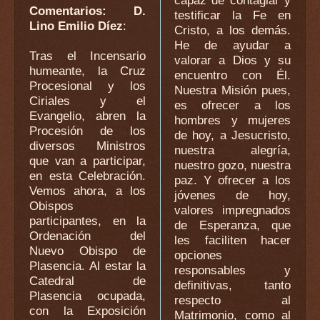
Comentarios: D.
testificar la Fe en
Lino Emilio Díez
:
Cristo, a los demás.
He de ayudar a
Tras el Incensario
valorar a Dios y su
humeante, la Cruz
encuentro con Él.
Procesional y los
Nuestra Misión pues,
Ciriales y el
es ofrecer a los
Evangelio, abren la
hombres y mujeres
Procesión de los
de hoy, a Jesucristo,
diversos Ministros
nuestra alegría,
que van a participar,
nuestro gozo, nuestra
en esta Celebración.
paz. Y ofrecer a los
Vemos ahora, a los
jóvenes de hoy,
Obispos
valores impregnados
participantes, en la
de Esperanza, que
Ordenación del
les faciliten hacer
Nuevo Obispo de
opciones
Plasencia. Al estar la
responsables y
Catedral de
definitivas, tanto
Plasencia ocupada,
respecto al
con la Exposición
Matrimonio, como al