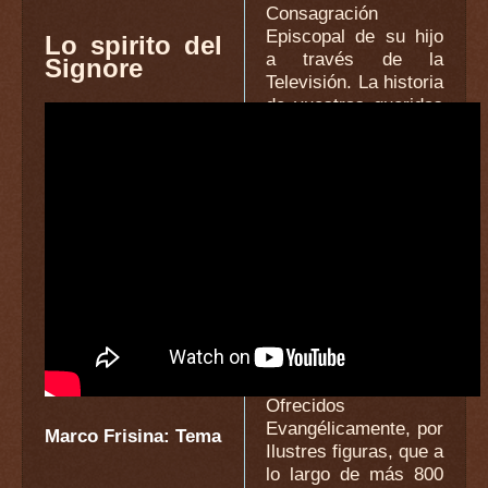
Consagración
Episcopal de su hijo
Lo spirito del
a través de la
Signore
Televisión. La historia
de vuestras queridas
gentes, está marcada
por los perennes
valores del
Cristianismo.
16:40
Emmo. y Rvdmo.
Sr. Don
Bernardito Auza
El Nuncio Apostólico
en España
:
Ofrecidos
Evangélicamente, por
Marco Frisina: Tema
Ilustres figuras, que a
lo largo de más 800