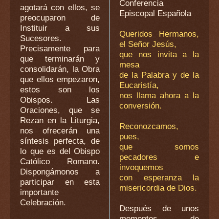
Conferencia
agotará con ellos, se
Episcopal Española
preocuparon de
Instituir a sus
Queridos Hermanos,
Sucesores.
el Señor Jesús,
Precisamente para
que nos invita a la
que terminarán y
mesa
consolidarán, la Obra
de la Palabra y de la
que ellos empezaron,
Eucaristía,
estos son los
nos llama ahora a la
Obispos. Las
conversión.
Oraciones, que se
Rezan en la Liturgia,
Reconozcamos,
nos ofrecerán una
pues,
síntesis perfecta, de
que somos
lo que es del Obispo
pecadores e
Católico Romano.
invoquemos
Dispongámonos a
con esperanza la
participar en esta
misericordia de Dios.
importante
Celebración.
Después de unos
momentos de