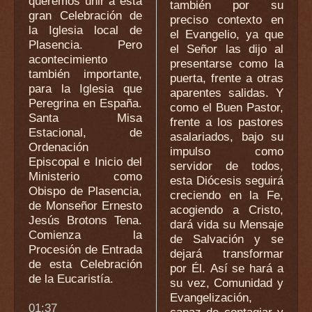
queremos unir a esta
también por su
gran Celebración de
preciso contexto en
la Iglesia local de
el Evangelio, ya que
Plasencia. Pero
el Señor las dijo al
acontecimiento
presentarse como la
también importante,
puerta, frente a otras
para la Iglesia que
aparentes salidas. Y
Peregrina en España.
como el Buen Pastor,
Santa Misa
frente a los pastores
Estacional, de
asalariados, bajo su
Ordenación
impulso como
Episcopal e Inicio del
servidor de todos,
Ministerio como
esta Diócesis seguirá
Obispo de Plasencia,
creciendo en la Fe,
de Monseñor Ernesto
acogiendo a Cristo,
Jesús Brotons Tena.
dará vida su Mensaje
Comienza la
de Salvación y se
Procesión de Entrada
dejará transformar
de esta Celebración
por Él. Así se hará a
de la Eucaristía.
su vez, Comunidad y
Evangelización,
01:37
capaz de contagiar y