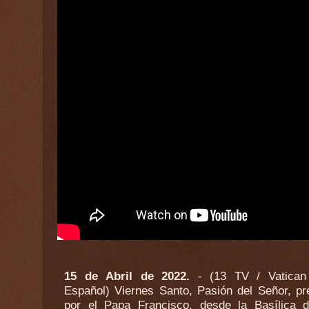
15 de Abril de 2022.
- (13 TV / Vatica
Pedro. Santa Misa con el Papa Franc
Español) Viernes Santo, Pasión del Señor, pr
por el Papa Francisco, desde la Basílica 