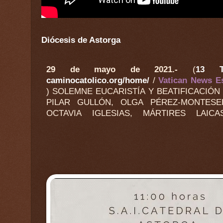
Diócesis de Astorga
29 de mayo de 2021.-
(
13 
caminocatolico.org/home/
/
Vatican News E
) SOLEMNE EUCARISTÍA Y BEATIFICACIÓN
SEMERARO, Prefecto de la Congregación pa
PILAR GULLÓN, OLGA PÉREZ-MONTESE
OCTAVIA IGLESIAS, MÁRTIRES LAIC