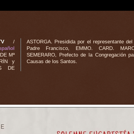
TV
/
ASTORGA. Presidida por el representante del
spañol
Padre Francisco, EMMO. CARD. MAR
 DE Mª
ra las
RÍN y
Causas de los Santos.
AS DE