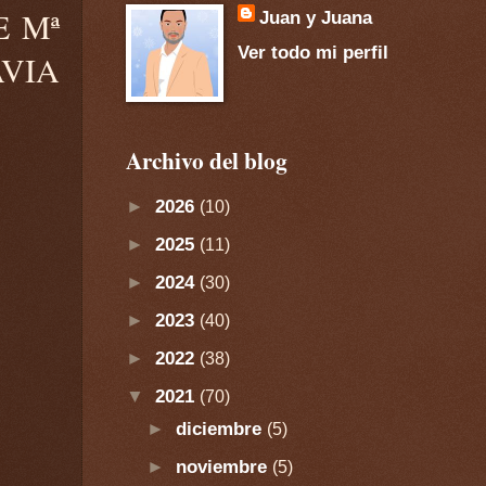
E Mª
Juan y Juana
Ver todo mi perfil
VIA
Archivo del blog
►
2026
(10)
►
2025
(11)
►
2024
(30)
►
2023
(40)
►
2022
(38)
▼
2021
(70)
►
diciembre
(5)
►
noviembre
(5)