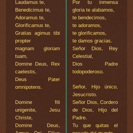
Laudamus te,
Por tu inmensa
Benedicimus te,
gloria te alabamos,
Adoramus te,
te bendecimos,
Glorificamus te,
te adoramos,
Gratias agimus tibi
te glorificamos,
propter
te damos gracias.
magnam gloriam
Señor Dios, Rey
tuam,
Celestial,
Domine Deus, Rex
Dios Padre
caelestis,
todopoderoso.
Deus Pater
Señor, Hijo único,
omnipotens.
Jesucristo.
Domine fili
Señor Dios, Cordero
unigenite, Jesu
de Dios, Hijo del
Christe,
Padre.
Domine Deus,
Tu que quitas el