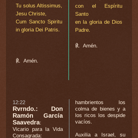
Tu solus Altissimus,
con el Espíritu
Jesu Christe,
Santo
Cum Sancto Spiritu
en la gloria de Dios
in gloria Dei Patris.
Padre.
℟.
Amén.
℟.
Amén.
12:22
hambrientos los
Rvrndo.: Don
colma de bienes y a
Ramón García
los ricos los despide
vacíos.
Saavedra
:
Vicario para la Vida
Auxilia a Israel, su
Consagrada
: