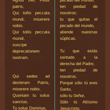
Agnus Dei, Filius
pecado del mundo,
patris,
ten piedad de
Qui tollis peccata
nosotros;
mundi, miserere
tu que quitas el
nobis.
pecado del mundo,
Qui tollis peccata
atiende nuestras
mundi,
súplicas.
suscipe
Tu que estás
deprecationem
sentado a la
nostram.
derecha del Padre,
ten piedad de
Qui sedes ad
nosotros.
dexteram Patris,
Porque sólo tú eres
miserere nobis.
Santo,
Quoniam tu solus
sólo tu Señor,
sanctus,
Sólo tú Altísimo
Tu solus Dominus,
Jesucristo,