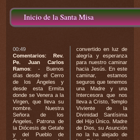
Inicio de la Santa Misa
00:49
convertido en luz de
Comentarios: Rev.
alegría y esperanza
Pe. Juan Carlos
para nuestro caminar
Ramos
: - Buenos
hacia Jesús. En este
días desde el Cerro
caminar, estamos
de los Ángeles y
seguros que tenemos
desde esta Ermita
una Madre y una
donde se Venera a la
Intercesora que nos
Virgen, que lleva su
lleva a Cristo, Templo
nombre. Nuestra
Viviente de la
Señora de los
Divinidad Santísima
Ángeles, Patrona de
del Hijo Único. Madre
la Diócesis de Getafe
de Dios, su Asunción
y del Pueblo de
no la ha alejado de