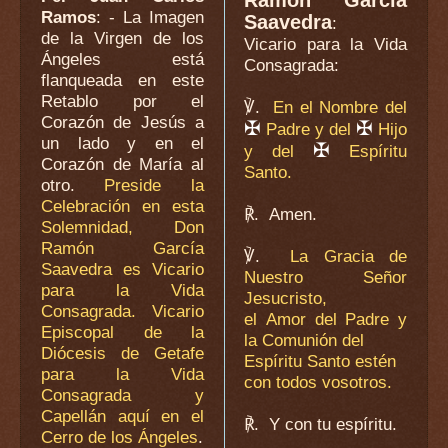
Ramos
: - La Imagen
Saavedra
:
de la Virgen de los
Vicario para la Vida
Ángeles está
Consagrada
:
flanqueada en este
Retablo por el
℣.
En el Nombre del
Corazón de Jesús a
✠
✠
Padre y del
Hijo
un lado y en el
✠
y del
Espíritu
Corazón de María al
Santo.
otro.
Preside la
Celebración en esta
℟.
Amen.
Solemnidad, Don
Ramón García
℣.
La Gracia de
Saavedra es Vicario
Nuestro Señor
para la Vida
Jesucristo,
Consagrada. Vicario
el Amor del Padre y
Episcopal de la
la Comunión del
Diócesis de Getafe
Espíritu Santo estén
para la Vida
con todos vosotros.
Consagrada y
Capellán aquí en el
℟.
Y con tu espíritu.
Cerro de los Ángeles
.