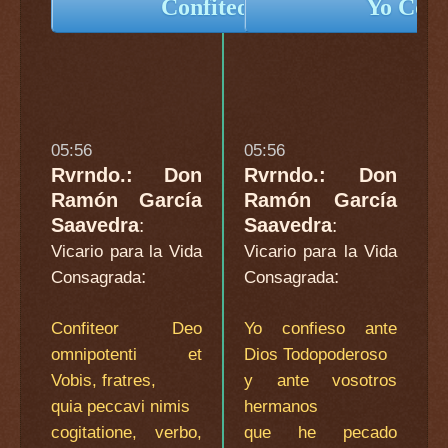
Confiteor Deo...
Yo Confi
05:56
05:56
Rvrndo.: Don
Rvrndo.: Don
Ramón García
Ramón García
Saavedra
Saavedra
:
:
Vicario para la Vida
Vicario para la Vida
:
:
Consagrada
Consagrada
Confiteor Deo
Yo confieso ante
omnipotenti et
Dios Todopoderoso
Vobis, fratres,
y ante vosotros
quia peccavi nimis
hermanos
cogitatione, verbo,
que he pecado