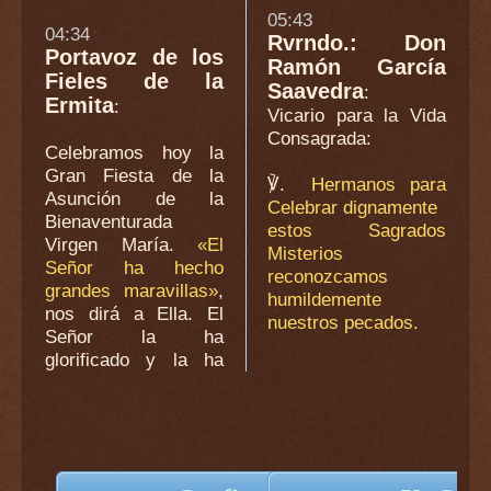
05:43
04:34
Rvrndo.: Don
Portavoz de los
Ramón García
Fieles de la
Saavedra
:
Ermita
:
Vicario para la Vida
Consagrada
:
Celebramos hoy la
Gran Fiesta de la
℣.
Hermanos para
Asunción de la
Celebrar dignamente
Bienaventurada
estos Sagrados
Virgen María.
«El
Misterios
Señor ha hecho
reconozcamos
grandes maravillas»
,
humildemente
nos dirá a Ella. El
nuestros pecados.
Señor la ha
glorificado y la ha