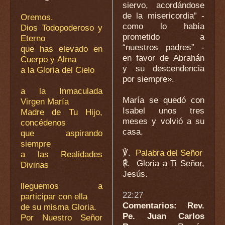
siervo, acordándose
de la misericordia” -
Oremos.
como lo había
Dios Todopoderoso y
prometido a
Eterno
“nuestros padres” -
que has elevado en
en favor de Abrahán
Cuerpo y Alma
y su descendencia
a la Gloria del Cielo
por siempre».
a la Inmaculada
María se quedó con
Virgen María
Isabel unos tres
Madre de Tu Hijo,
meses y volvió a su
concédenos
casa.
que aspirando
siempre
℣.
Palabra del Señor
a las Realidades
℟.
Gloria a Ti Señor,
Divinas
Jesús.
lleguemos a
22:27
participar con ella
Comentarios: Rev.
de su misma Gloria.
Pe. Juan Carlos
Por Nuestro Señor