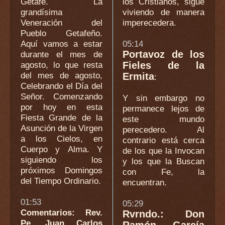
Getafe. La
los Cristianos, sigue
grandísima
viviendo de manera
Veneración del
imperecedera.
Pueblo Getafeño.
Aquí vamos a estar
05:14
Portavoz de los
durante el mes de
agosto, lo que resta
Fieles de la
del mes de agosto,
Ermita
:
Celebrando el Día del
Señor. Comenzando
Y sin embargo no
por hoy en esta
permanece lejos de
Fiesta Grande de la
este mundo
Asunción de la Virgen
perecedero. Al
a los Cielos, en
contrario está cerca
Cuerpo y Alma. Y
de los que la Invocan
siguiendo los
y los que la Buscan
próximos Domingos
con Fe, la
del Tiempo Ordinario.
encuentran.
01:53
05:29
Comentarios: Rev.
Rvrndo.: Don
Pe. Juan Carlos
Ramón García