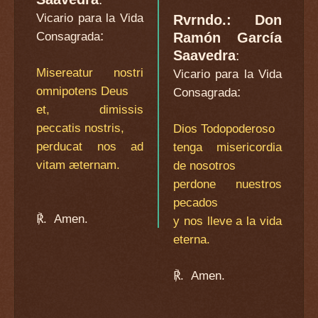
Vicario para la Vida
Rvrndo.: Don
:
Consagrada
Ramón García
Saavedra
:
Misereatur nostri
Vicario para la Vida
omnipotens Deus
:
Consagrada
et, dimissis
peccatis nostris,
Dios Todopoderoso
perducat nos ad
tenga misericordia
vitam æternam.
de nosotros
perdone nuestros
pecados
℟.
Amen.
y nos lleve a la vida
eterna.
℟.
Amen.