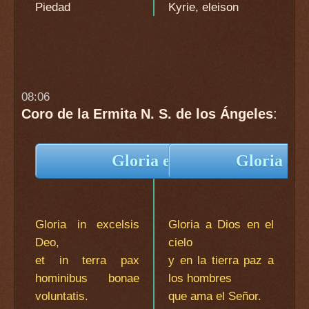
Piedad
Kyrie, eleison
08:06
Coro de la Ermita N. S. de los Ángeles
:
Gloria en Latín
Gloria en
Gloria in excelsis
Gloria a Dios en el
Deo,
cielo
et in terra pax
y en la tierra paz a
hominibus bonae
los hombres
voluntatis.
que ama el Señor.