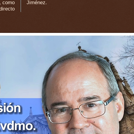
, como
Jiménez.
directo