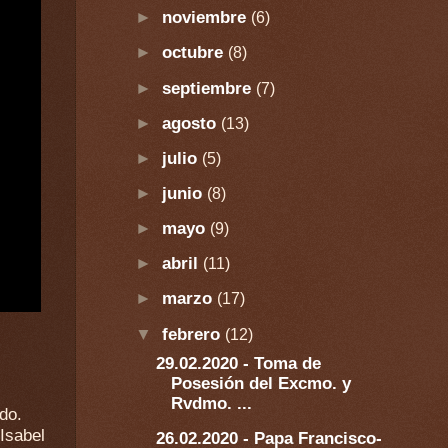
►
noviembre
(6)
►
octubre
(8)
►
septiembre
(7)
►
agosto
(13)
►
julio
(5)
►
junio
(8)
►
mayo
(9)
►
abril
(11)
►
marzo
(17)
▼
febrero
(12)
29.02.2020 - Toma de
Posesión del Excmo. y
Rvdmo. ...
do.
Isabel
26.02.2020 - Papa Francisco-