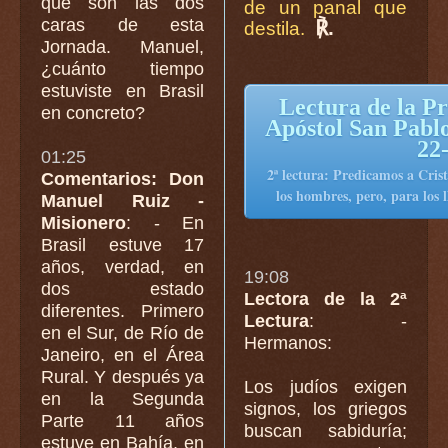
que son las dos
de un panal que
caras de esta
℟.
destila.
Jornada. Manuel,
¿cuánto tiempo
estuviste en Brasil
Lectura de la P
en concreto?
Apóstol San Pablo 
22
01:25
2ª lectura: Predicamos a Cris
Comentarios: Don
los hombres, pero, para los 
Manuel Ruiz -
Misionero
: - En
Brasil estuve 17
años, verdad, en
19:08
dos estado
Lectora de la 2ª
diferentes. Primero
Lectura
: -
en el Sur, de Río de
Hermanos:
Janeiro, en el Área
Rural. Y después ya
Los judíos exigen
en la Segunda
signos, los griegos
Parte 11 años
buscan sabiduría;
estuve en Bahía, en