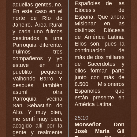
Españoles de las
aquellas gentes, no.
Diócesis de
En este caso en el
España. Que ahora
norte de Río de
Misionan en las
Janeiro, Área Rural
distintas Diócesis
y cada uno fuimos
de América Latina.
destinados a una
Ellos son, pues la
Parroquia diferente.
continuación de
Fuimos tres
más de dos millares
compañeros y yo
de Sacerdotes y
estuve en un
ellos forman parte
pueblito pequeño
junto con más de
Valhondo Barro. Y
8.500 Misioneros
después también
Españoles que
asumí otra
están presente en
Parroquia vecina
América Latina.
San Sebastián do
Alto. Y muy bien,
25:10
me sentí muy bien,
Monseñor Don
acogido allí por la
José María Gil
gente y realmente