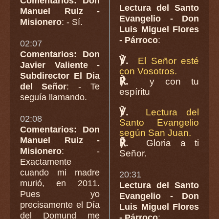
Comentarios: Don
Lectura del Santo
Manuel Ruiz -
Evangelio - Don
Misionero
: - Sí.
Luis Miguel Flores
- Párroco
:
02:07
Comentarios: Don
℣.
El Señor esté
Javier Valiente -
con Vosotros.
Subdirector El Dia
℟.
y con tu
del Señor
: - Te
espíritu
seguía llamando.
℣.
Lectura del
02:08
Santo Evangelio
Comentarios: Don
según San Juan.
Manuel Ruiz -
℟.
Gloria a ti
Misionero
: -
Señor.
Exactamente
cuando mi madre
20:31
murió, en 2011.
Lectura del Santo
Pues yo
Evangelio - Don
precisamente el Día
Luis Miguel Flores
del Domund me
- Párroco
: