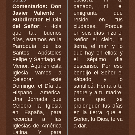
Comentarios: Don
ganado, ni el
Javier Valiente -
emigrante que
Subdirector El Dia
reside en tus
del Señor
: - Hola
ciudades. Porque
que tal, buenos
en seis días hizo el
días, estamos en la
Señor el cielo, la
Parroquía de los
tierra, el mar y lo
Santos Apóstoles
que hay en ellos; y
Felipe y Santiago el
el séptimo día
Menor. Aquí en esta
descansó. Por eso
Iglesia vamos a
bendijo el Señor el
Celebrar este
sábado y lo
Domingo, el Día de
santificó. Honra a tu
Hispano América.
padre y a tu madre,
Una Jornada que
para que se
Celebra la Iglesia
prolonguen tus días
en España, para
en la tierra, que el
recordar a las
Señor, tu Dios, te va
Iglesias de América
a dar.
Latina. Y para