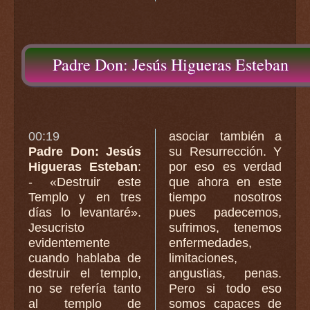
Padre Don: Jesús Higueras Esteban
00:19
asociar también a
Padre Don: Jesús
su Resurrección. Y
Higueras Esteban
:
por eso es verdad
- «Destruir este
que ahora en este
Templo y en tres
tiempo nosotros
días lo levantaré».
pues padecemos,
Jesucristo
sufrimos, tenemos
evidentemente
enfermedades,
cuando hablaba de
limitaciones,
destruir el templo,
angustias, penas.
no se refería tanto
Pero si todo eso
al templo de
somos capaces de