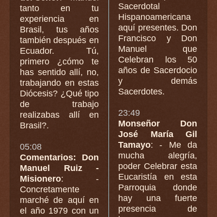
Sacerdotal
tanto en tu
Hispanoamericana
experiencia en
aquí presentes. Don
Brasil, tus años
Francisco y Don
también después en
Manuel que
Ecuador. Tú,
Celebran los 50
primero ¿cómo te
años de Sacerdocio
has sentido allí, no,
y demás
trabajando en estas
Sacerdotes.
Diócesis? ¿Qué tipo
de trabajo
23:49
realizabas allí en
Monseñor Don
Brasil?.
José María Gil
Tamayo
: - Me da
05:08
mucha alegría,
Comentarios: Don
poder Celebrar esta
Manuel Ruiz -
Eucaristía en esta
Misionero
: -
Parroquia donde
Concretamente
hay una fuerte
marché de aquí en
presencia de
el año 1979 con un