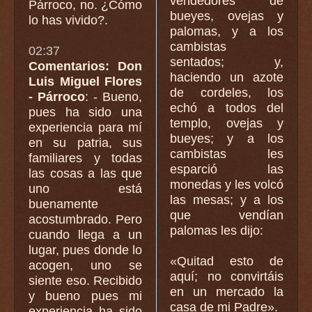
vendedores de
Párroco, no. ¿Cómo
bueyes, ovejas y
lo has vivido?.
palomas, y a los
cambistas
02:37
sentados; y,
Comentarios: Don
haciendo un azote
Luis Miguel Flores
de cordeles, los
- Párroco
: - Bueno,
echó a todos del
pues ha sido una
templo, ovejas y
experiencia para mí
bueyes; y a los
en su patria, sus
cambistas les
familiares y todas
esparció las
las cosas a las que
monedas y les volcó
uno está
las mesas; y a los
buenamente
que vendían
acostumbrado. Pero
palomas les dijo:
cuando llega a un
lugar, pues donde lo
«Quitad esto de
acogen, uno se
aquí; no convirtáis
siente eso. Recibido
en un mercado la
y bueno pues mi
casa de mi Padre».
experiencia ha sido