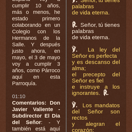
Señor, tú tienes
cumplir 10 años,
palabras
más o menos, he
de vida eterna.
estado primero
℟.
Señor, tú tienes
colaborando en un
palabras
Colegio con los
de vida eterna.
Hermanos de la
Salle. Y después
℣.
La ley del
justo ahora, en
Señor es perfecta
mayo, el 3 de mayo
y es descanso del
voy a cumplir 3
alma;
años, como Párroco
el precepto del
aquí en esta
Señor es fiel
Parroquía.
e instruye a los
℟.
ignorantes.
01:10
Comentarios: Don
℣.
Los mandatos
Javier Valiente -
del Señor son
Subdirector El Dia
rectos
del Señor
: - Y
y alegran el
también está aquí
corazón;