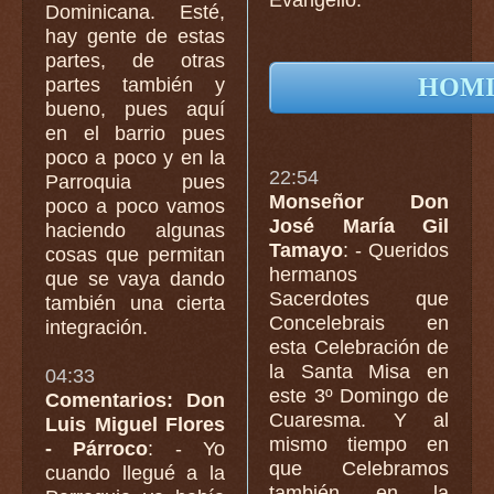
Dominicana. Esté,
hay gente de estas
partes, de otras
HOMI
partes también y
bueno, pues aquí
en el barrio pues
poco a poco y en la
22:54
Parroquia pues
Monseñor Don
poco a poco vamos
José María Gil
haciendo algunas
Tamayo
: - Queridos
cosas que permitan
hermanos
que se vaya dando
Sacerdotes que
también una cierta
Concelebrais en
integración.
esta Celebración de
la Santa Misa en
04:33
este 3º Domingo de
Comentarios: Don
Cuaresma. Y al
Luis Miguel Flores
mismo tiempo en
- Párroco
: - Yo
que Celebramos
cuando llegué a la
también en la