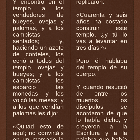
Y encontró en el
replicaron:
templo a los
vendedores de
«Cuarenta y seis
bueyes, ovejas y
años ha costado
palomas, y a los
construir este
cambistas
templo, ¿y tú lo
sentados; y,
vas a levantar en
haciendo un azote
tres días?»
de cordeles, los
echó a todos del
Pero él hablaba
templo, ovejas y
del templo de su
bueyes; y a los
cuerpo.
cambistas les
esparció las
Y cuando resucitó
monedas y les
de entre los
volcó las mesas; y
muertos, los
a los que vendían
discípulos se
palomas les dijo:
acordaron de que
lo había dicho, y
«Quitad esto de
creyeron a la
aquí; no convirtáis
Escritura y a la
en un mercado la
palabra que había