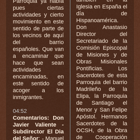
Parroquia ya había
Iglesia en España el
pues ciertas
día de
actividades y cierto
Hispanoamérica.
movimiento en este
Don Anastasio
sentido de parte de
Director del
los vecinos de aquí
Secretariado de la
del barrio
Comisión Episcopal
españoles. Que van
de Misiones y de
a encaminar que
Obras Misionales
hace que sean
Pontificias. Los
actividades
Sacerdotes de esta
encaminadas, en
Parroquia del barrio
este sentido de
Madrileño de la
acoger a los
Elipa, la Parroquia
inmigrantes.
de Santiago el
Menor y San Felipe
04:52
Apóstol. Hermanos
Comentarios: Don
Sacerdotes de la
Javier Valiente -
OCSH, de la Obra
Subdirector El Dia
de Cooperación
del Señor
: - Manuel