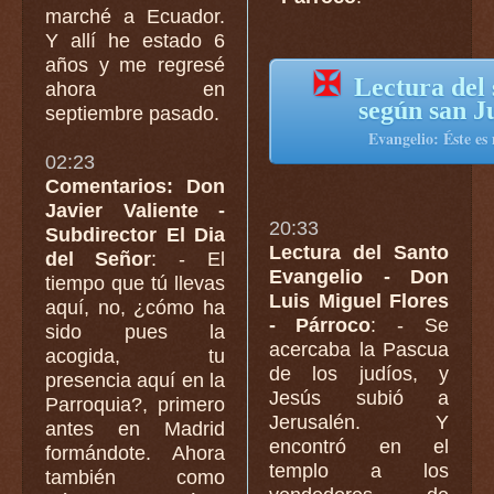
marché a Ecuador.
Y allí he estado 6
años y me regresé
✠
Lectura del 
ahora en
según san J
septiembre pasado.
Evangelio: Éste es
02:23
Comentarios: Don
Javier Valiente -
20:33
Subdirector El Dia
Lectura del Santo
del Señor
: - El
Evangelio - Don
tiempo que tú llevas
Luis Miguel Flores
aquí, no, ¿cómo ha
- Párroco
: - Se
sido pues la
acercaba la Pascua
acogida, tu
de los judíos, y
presencia aquí en la
Jesús subió a
Parroquia?, primero
Jerusalén. Y
antes en Madrid
encontró en el
formándote. Ahora
templo a los
también como