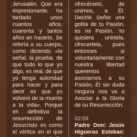
Jerusalén. Que era
ofrecérselo, de
impresionante, ha
unirnos, a Él.
tardado unos
Decirle Señor una
cuantos años,
gotita de tu Pasión,
cuarenta y tantos
es mi Pasión. Yo
años en hacerlo. Se
quisiera unirtela,
refería a su cuerpo,
ofrecertela, pues
como diciendo «la
entonces si
señal, la prueba, de
voluntariamente con
que todo lo que yo
nuestra libertad
digo, es real, de que
queremos
yo tenga autoridad
asociarnos a su
para hacer y para
Pasión, Él sin duda
decir es que yo
ninguna nos va a
volveré de la muerte
Asociar a la Gloria
a la vida». Porque
de su Resurrección.
en definitiva la
resurrección de
02:09
Jesucristo es como
Padre Don: Jesús
el vértice en el que
Higueras Esteban
: