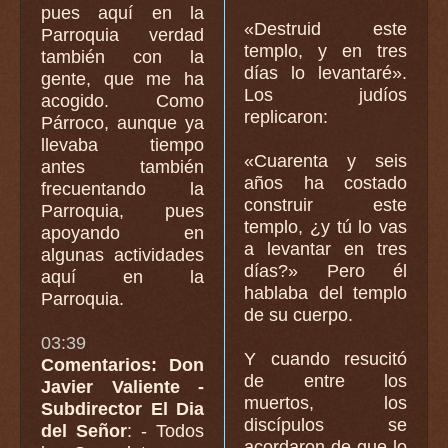
pues aquí en la
«Destruid este
Parroquia verdad
templo, y en tres
también con la
días lo levantaré».
gente, que me ha
Los judíos
acogido. Como
replicaron:
Párroco, aunque ya
llevaba tiempo
«Cuarenta y seis
antes también
años ha costado
frecuentando la
construir este
Parroquia, pues
templo, ¿y tú lo vas
apoyando en
a levantar en tres
algunas actividades
días?» Pero él
aquí en la
hablaba del templo
Parroquia.
de su cuerpo.
03:39
Y cuando resucitó
Comentarios: Don
de entre los
Javier Valiente -
muertos, los
Subdirector El Dia
discípulos se
del Señor
: - Todos
acordaron de que lo