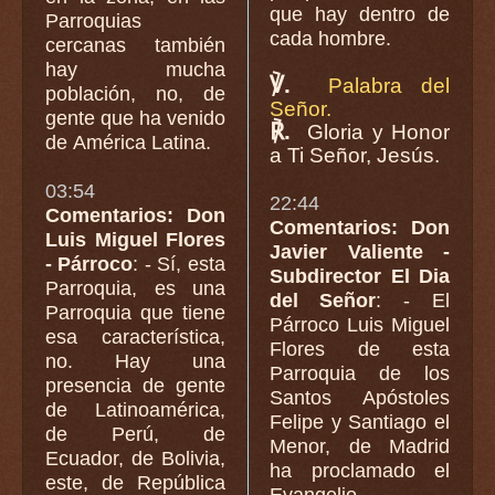
que hay dentro de
Parroquias
cada hombre.
cercanas también
hay mucha
℣.
Palabra del
población, no, de
Señor.
gente que ha venido
℟.
Gloria y Honor
de América Latina.
a Ti Señor, Jesús.
03:54
22:44
Comentarios: Don
Comentarios: Don
Luis Miguel Flores
Javier Valiente -
- Párroco
: - Sí, esta
Subdirector El Dia
Parroquia, es una
del Señor
: - El
Parroquia que tiene
Párroco Luis Miguel
esa característica,
Flores de esta
no. Hay una
Parroquia de los
presencia de gente
Santos Apóstoles
de Latinoamérica,
Felipe y Santiago el
de Perú, de
Menor, de Madrid
Ecuador, de Bolivia,
ha proclamado el
este, de República
Evangelio.