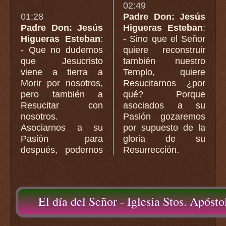
02:49
01:28
Padre Don: Jesús
Padre Don: Jesús
Higueras Esteban
:
Higueras Esteban
:
- Sino que el Señor
- Que no dudemos
quiere reconstruir
que Jesucristo
también nuestro
viene a tierra a
Templo, quiere
Morir por nosotros,
Resucitarnos ¿por
pero también a
qué? Porque
Resucitar con
asociados a su
nosotros.
Pasión gozaremos
Asociarnos a su
por supuesto de la
Pasión para
gloria de su
después, podernos
Resurrección.
El día del Señor - Iglesia Stos. Apóst