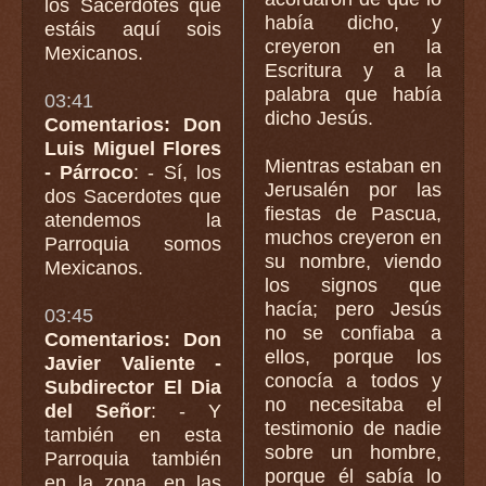
los Sacerdotes que
había dicho, y
estáis aquí sois
creyeron en la
Mexicanos.
Escritura y a la
palabra que había
03:41
dicho Jesús.
Comentarios: Don
Luis Miguel Flores
Mientras estaban en
- Párroco
: - Sí, los
Jerusalén por las
dos Sacerdotes que
fiestas de Pascua,
atendemos la
muchos creyeron en
Parroquia somos
su nombre, viendo
Mexicanos.
los signos que
hacía; pero Jesús
03:45
no se confiaba a
Comentarios: Don
ellos, porque los
Javier Valiente -
conocía a todos y
Subdirector El Dia
no necesitaba el
del Señor
: - Y
testimonio de nadie
también en esta
sobre un hombre,
Parroquia también
porque él sabía lo
en la zona, en las