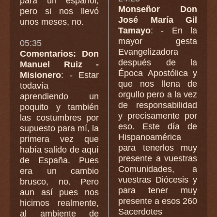
para un español,
Monseñor Don
pero si nos llevó
José María Gil
unos meses, no.
Tamayo
: - En la
mayor gesta
05:35
Evangelizadora
Comentarios: Don
después de la
Manuel Ruiz -
Época Apostólica y
Misionero
: - Estar
que nos llena de
todavía
orgullo pero a la vez
aprendiendo un
de responsabilidad
poquito y también
y precisamente por
las costumbres por
eso. Este día de
supuesto para mí, la
Hispanoamérica
primera vez que
para tenerlos muy
había salido de aquí
presente a vuestras
de España. Pues
Comunidades, a
era un cambio
vuestras Diócesis y
brusco, no. Pero
para tener muy
aun así pues nos
presente a esos 260
hicimos realmente,
Sacerdotes
al ambiente de