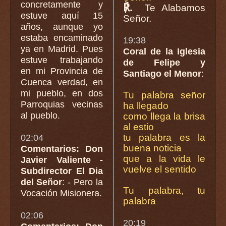
concretamente y
℟.
Te Alabamos
estuve aquí 15
Señor.
años, aunque yo
estaba encaminado
19:38
ya en Madrid. Pues
Coral de la Iglesia
estuve trabajando
de Felipe y
en mi Provincia de
Santiago el Menor
:
Cuenca verdad, en
mi pueblo, en dos
Tu palabra señor
Parroquias vecinas
ha llegado
al pueblo.
como llega la brisa
al estio
tu palabra es la
02:04
buena noticia
Comentarios: Don
que a la vida le
Javier Valiente -
vuelve el sentido
Subdirector El Dia
del Señor
: - Pero la
Tu palabra, tu
Vocación Misionera.
palabra
02:06
20:19