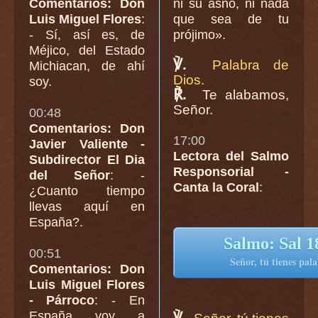
Comentarios: Don
ni su asno, ni nada
Luis Miguel Flores
:
que sea de tu
- Sí, así es, de
prójimo».
Méjico, del Estado
℣.
Palabra de
Michiacan, de ahí
Dios.
soy.
℟.
Te alabamos,
Señor.
00:48
Comentarios: Don
17:00
Javier Valiente -
Lectora del Salmo
Subdirector El Dia
Responsorial -
del Señor
: -
Canta la Coral
:
¿Cuanto tiempo
llevas aquí en
España?.
Salmo: Sal 18
00:51
Señor, tú tienes pala
Comentarios: Don
Luis Miguel Flores
- Párroco
: - En
España voy a
℣.