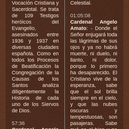
Vocación Cristiana y
Celestial.
Sacerdotal. Se trata
de 109 Testigos
01:05:08
heróicos del
Cardenal Angelo
Evangelio,
Amato
: - Donde el
asesinados entre
Señor enjugará toda
1936 y 1937 en
las lágrimas de sus
diversas ciudades
ojos y ya no habrá
española. Como en
muerte, ni duelo, ni
todos los Procesos
llanto, ni dolor,
de Beatificación la
porque lo primero
Congregación de la
ha desaparecido. El
Causas de los
Cristiano vive de la
Santos analiza
esperanza, sabe
diligentemente la
que el sol brilla
Historia de cada
siempre en el cielo,
uno de los Siervos
y que las nubes
de Dios.
oscuras y
tempestuosas, son
57:36
pasajeras. Sabe