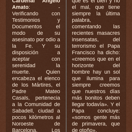
Cardenal Angelo
qué es el bien y no
Amato
: -
el mal, que tiene
Verificando con
siempre la última
Testimonios y
palabra,
Documentos el
comentando las
modo de su
recientes masacres
asesinato por odio a
insensatas, del
la Fe. Y su
terrorismo el Papa
disposición a
Francisco ha dicho:
aceptar con
«creemos que en el
serenidad la
horizonte del
muerte. Quien
hombre hay un sol
encabeza el elenco
que ilumina para
de los Mártires, el
siempre creemos
Padre Mateo
que nuestros días
Casals, pertenecia
más bonitos deben
a la Comunidad de
llegar todavía». Y el
Sabadell, ciudad a
Papa concluye:
pocos kilómetros al
«somos gente más
Noroeste de
de primavera, que
Barcelona. Los
de otoño».