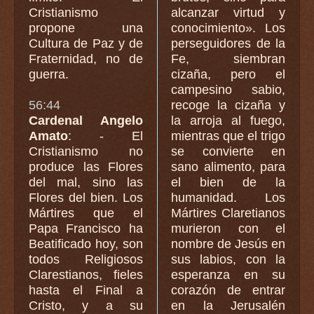
Cristianismo
alcanzar virtud y
propone una
conocimiento». Los
Cultura de Paz y de
perseguidores de la
Fraternidad, no de
Fe, siembran
guerra.
cizaña, pero el
campesino sabio,
56:44
recoge la cizaña y
Cardenal Angelo
la arroja al fuego,
Amato
: - El
mientras que el trigo
Cristianismo no
se convierte en
produce las Flores
sano alimento, para
del mal, sino las
el bien de la
Flores del bien. Los
humanidad. Los
Mártires que el
Mártires Claretianos
Papa Francisco ha
murieron con el
Beatificado hoy, son
nombre de Jesús en
todos Religiosos
sus labios, con la
Clarestianos, fieles
esperanza en su
hasta el Final a
corazón de entrar
Cristo, y a su
en la Jerusalén