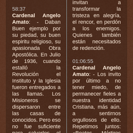
invitan a
58:37
transformar la
Cardenal Angelo
tristeza en alegría,
Amato
: - Daban
el rencor, en perdón
Buen ejemplo por
a los enemigos.
su piedad, su buen
Quienes también
espiritu religioso, su
están necesitados
apasionada Obra
de redención.
Apostólica. En Julio
de 1936, cuando
01:06:55
estalló la
Cardenal Angelo
Revolución el
Amato
: - Los invito
Instituto y la Iglesia
por último a no
fueron entregados a
tener miedo, de
las llamas. Los
permanecer fieles a
Misioneros se
nuestra identidad
dispersaron entre
Cristiana, más aún,
las casas de
a sentirnos
conocidos. Pero eso
orgullosos de ello.
no fue suficiente
Repetimos juntos:
para salvarlos, el
«Beatos Mártires