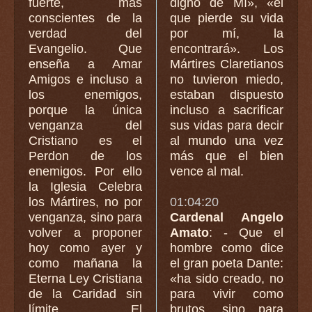
fuerte, más
digno de Mí», «el
conscientes de la
que pierde su vida
verdad del
por mí, la
Evangelio. Que
encontrará». Los
enseña a Amar
Mártires Claretianos
Amigos e incluso a
no tuvieron miedo,
los enemigos,
estaban dispuesto
porque la única
incluso a sacrificar
venganza del
sus vidas para decir
Cristiano es el
al mundo una vez
Perdon de los
más que el bien
enemigos. Por ello
vence al mal.
la Iglesia Celebra
los Mártires, no por
01:04:20
venganza, sino para
Cardenal Angelo
volver a proponer
Amato
: - Que el
hoy como ayer y
hombre como dice
como mañana la
el gran poeta Dante:
Eterna Ley Cristiana
«ha sido creado, no
de la Caridad sin
para vivir como
límite. El
brutos, sino para