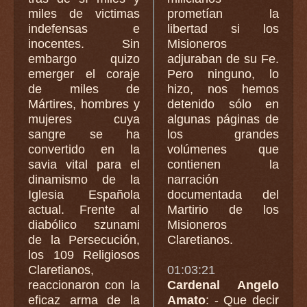
miles de victimas
prometían la
indefensas e
libertad si los
inocentes. Sin
Misioneros
embargo quizo
adjuraban de su Fe.
emerger el coraje
Pero ninguno, lo
de miles de
hizo, nos hemos
Mártires, hombres y
detenido sólo en
mujeres cuya
algunas páginas de
sangre se ha
los grandes
convertido en la
volúmenes que
savia vital para el
contienen la
dinamismo de la
narración
Iglesia Española
documentada del
actual. Frente al
Martirio de los
diabólico szunami
Misioneros
de la Persecución,
Claretianos.
los 109 Religiosos
Claretianos,
01:03:21
reaccionaron con la
Cardenal Angelo
eficaz arma de la
Amato
: - Que decir