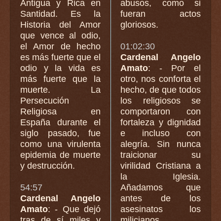
Antigua y Rica en
abusos, como si
Santidad. Es la
fueran actos
Historia del Amor
gloriosos.
que vence al odio,
el Amor de hecho
01:02:30
es más fuerte que el
Cardenal Angelo
odio y la vida es
Amato
: - Por el
más fuerte que la
otro, nos conforta el
muerte. La
hecho, de que todos
Persecución
los religiosos se
Religiosa en
comportaron con
España durante el
fortaleza y dignidad
siglo pasado, fue
e incluso con
como una virulenta
alegría. Sin nunca
epidemia de muerte
traicionar su
y destrucción.
virilidad Cristiana a
la Iglesia.
54:57
Añadamos que
Cardenal Angelo
antes de los
Amato
: - Que dejó
asesinatos los
tras de sí miles y
milicianos