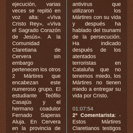
ejecución, varias
antivirus que
veces se repitió en
utilizaron los
voz alta: «Viva
Mártires con su vida
Cristo Rey», «Viva
y después ha
el Sagrado Corazón
hablado del tsunami
de Jesús». A la
de la persecución.
Comunidad
Ha indicado
Claretiana de
después de los
Cervera sin
atentados
embargo
terroristas en
pertenecen los otros
Cataluña que no
2 Mártires que
tenemos miedo, los
encabezan este
Mártires no tienen
numeroso grupo. El
miedo a entregar su
estudiante Teófilo
vida por Cristo.
Casajús y el
hermano coadutor
01:07:54
Fernado Saperas
2º Comentarista
: -
Aluja. En Cervera
Estos Mártires
en la provincia de
Claretianos testigos