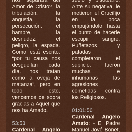
Amor de Cristo?, la
Ante su negativa, le
tribulación, la
metieron el Crucifijo
angustia, la
en la boca
persecución, el
empujándolo hasta
hambre, la
el punto de hacerle
desnudez, el
escupir sangre.
peligro, la espada.
Puñetazos y
Como está escrito:
patadas
"por tu causa nos
completaron el
desguellan cada
suplicio, fueron
día, nos tratan
muchas e
como a oveja de
inhumanas las
matanza", pero en
agresiones
todo esto,
cometidas contra
vencemos de sobra
los Religiosos.
gracias a Aquel que
nos ha Amado.
01:01:56
Cardenal Angelo
53:53
Amato
: - El Padre
Cardenal Angelo
Manuel Jové Bonet,