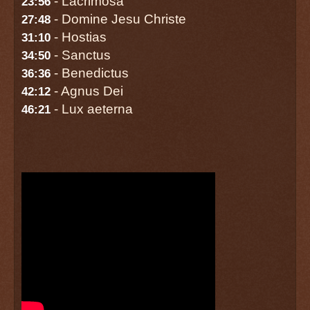
- Lacrimosa
23:56
- Domine Jesu Christe
27:48
- Hostias
31:10
- Sanctus
34:50
- Benedictus
36:36
- Agnus Dei
42:12
- Lux aeterna
46:21