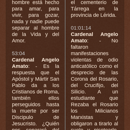
hombre está hecho
el cementerio de
para amar, para
Tárrega en la
vivir, para gozar,
provincia de Lérida.
nada y nadie puede
separar al hombre
01:01:14
de la Vida y del
Cardenal Angelo
Amor.
Amato
: - No
faltaron
53:04
manifestaciones
Cardenal Angelo
violentas de odio
Amato
: - Es la
anticatólico como el
respuesta que el
desprecio de las
Apóstol y Mártir San
Corona del Rosario,
Pablo da a los
del Crucifijo, del
Cristianos de Roma,
Silicio. A un
también ellos
estudiante que
perseguidos hasta
Rezaba el Rosario
la muerte por ser
los Milicianos
Discipulo de
Marxistas y
Jesucristo. ¿Quién
obligaron a tirarlo al
nos separará del
suelo y pisotearlo.