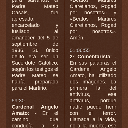
Padre Mateo
Claretianos, Rogad
Casals, fue
por nosotros» y
apresado,
«Beatos Mártires
encarcelado y
Claretianos, Rogad
fusilado, al
por nosotros».
amanecer del 5 de
Amén.
septiembre de
1936. Su único
01:06:55
delito era ser un
2º Comentarista
: -
Sacerdote Católico,
En sus palabras el
según los testigos el
Cardenal Angelo
Padre Mateo se
Amato, ha utilizado
había preparado
dos imágenes. La
para el Martirio.
primera la del
antivirus, ese
59:30
antivirus, porque
Cardenal Angelo
nadie puede herir
Amato
: - En el
con el terror.
camino que
Llamada a la vida,
conducía a su
no a la muerte, ese