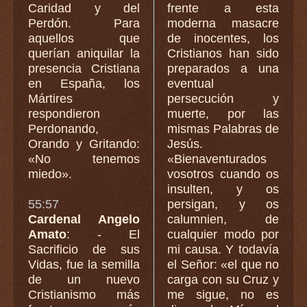
Caridad y del
frente a esta
Perdón. Para
moderna masacre
aquellos que
de inocentes, los
querían aniquilar la
Cristianos han sido
presencia Cristiana
preparados a una
en España, los
eventual
Mártires
persecución y
respondieron
muerte, por las
Perdonando,
mismas Palabras de
Orando y Gritando:
Jesús.
«No tenemos
«Bienaventurados
miedo».
vosotros cuando os
insulten, y os
55:57
persigan, y os
Cardenal Angelo
calumnien, de
Amato
: - El
cualquier modo por
Sacrificio de sus
mi causa. Y todavía
Vidas, fue la semilla
el Señor: «el que no
de un nuevo
carga con su Cruz y
Cristianismo más
me sigue, no es