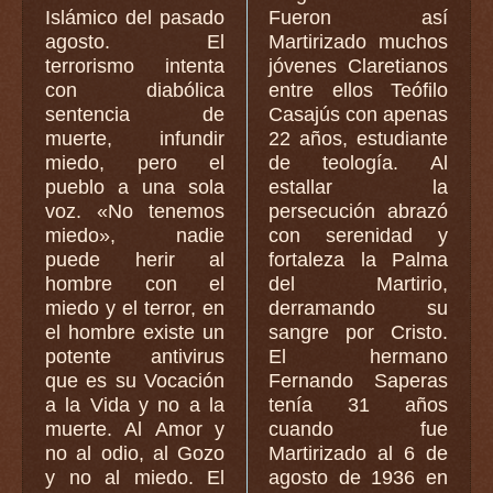
Islámico del pasado
Fueron así
agosto. El
Martirizado muchos
terrorismo intenta
jóvenes Claretianos
con diabólica
entre ellos Teófilo
sentencia de
Casajús con apenas
muerte, infundir
22 años, estudiante
miedo, pero el
de teología. Al
pueblo a una sola
estallar la
voz. «No tenemos
persecución abrazó
miedo», nadie
con serenidad y
puede herir al
fortaleza la Palma
hombre con el
del Martirio,
miedo y el terror, en
derramando su
el hombre existe un
sangre por Cristo.
potente antivirus
El hermano
que es su Vocación
Fernando Saperas
a la Vida y no a la
tenía 31 años
muerte. Al Amor y
cuando fue
no al odio, al Gozo
Martirizado al 6 de
y no al miedo. El
agosto de 1936 en