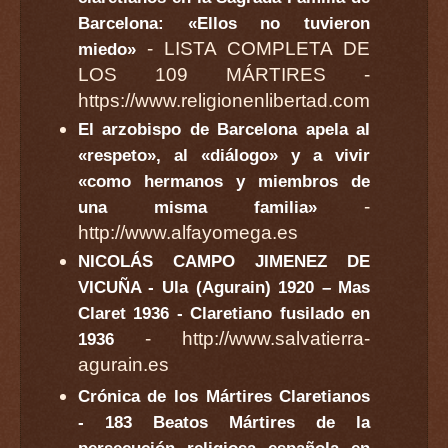
Barcelona: «Ellos no tuvieron
- LISTA COMPLETA DE
miedo»
LOS 109 MÁRTIRES -
https://www.religionenlibertad.com
El arzobispo de Barcelona apela al
«respeto», al «diálogo» y a vivir
«como hermanos y miembros de
-
una misma familia»
http://www.alfayomega.es
NICOLÁS CAMPO JIMENEZ DE
VICUÑA - Ula (Agurain) 1920 – Mas
Claret 1936 - Claretiano fusilado en
- http://www.salvatierra-
1936
agurain.es
Crónica de los Mártires Claretianos
- 183 Beatos Mártires de la
persecución religiosa española en