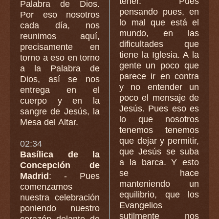
tener. Pues
Palabra de Dios.
pensando pues, en
Por eso nosotros
lo mal que está el
cada día, nos
mundo, en las
reunimos aquí,
dificultades que
precisamente en
tiene la Iglesia. A la
torno a eso en torno
gente un poco que
a la Palabra de
parece ir en contra
Dios, así se nos
y no entender un
entrega en el
poco el mensaje de
cuerpo y en la
Jesús. Pues eso es
sangre de Jesús, la
lo que nosotros
Mesa del Altar.
tenemos tenemos
que dejar y permitir,
02:34
que Jesús se suba
Basílica de la
a la barca. Y esto
Concepción de
se hace
Madrid
: - Pues
manteniendo un
comenzamos
equilibrio, que los
nuestra celebración
Evangelios
poniendo nuestro
sutilmente nos
corazón delante de