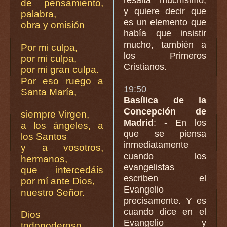
de pensamiento,
y quiere decir que
palabra,
es un elemento que
obra y omisión
había que insistir
mucho, también a
Por mi culpa,
los Primeros
por mi culpa,
Cristianos.
por mi gran culpa.
Por eso ruego a
19:50
Santa María,
Basílica de la
Concepción de
siempre Virgen,
Madrid
: - En los
a los ángeles, a
que se piensa
los Santos
inmediatamente
y a vosotros,
cuando los
hermanos,
evangelistas
que intercedáis
escriben el
por mí ante Dios,
Evangelio
nuestro Señor.
precisamente. Y es
cuando dice en el
Dios
Evangelio y
todopoderoso