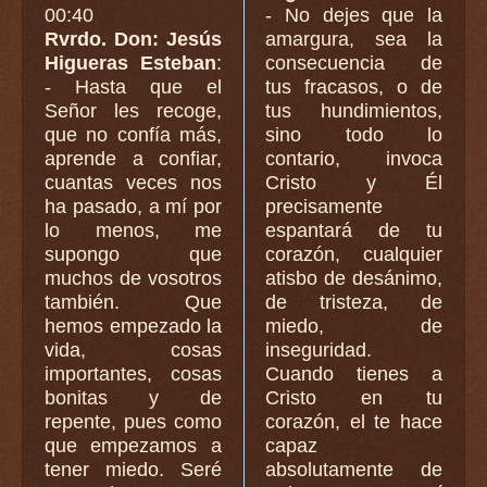
00:40
- No dejes que la
Rvrdo. Don: Jesús
amargura, sea la
Higueras Esteban
:
consecuencia de
- Hasta que el
tus fracasos, o de
Señor les recoge,
tus hundimientos,
que no confía más,
sino todo lo
aprende a confiar,
contario, invoca
cuantas veces nos
Cristo y Él
ha pasado, a mí por
precisamente
lo menos, me
espantará de tu
supongo que
corazón, cualquier
muchos de vosotros
atisbo de desánimo,
también. Que
de tristeza, de
hemos empezado la
miedo, de
vida, cosas
inseguridad.
importantes, cosas
Cuando tienes a
bonitas y de
Cristo en tu
repente, pues como
corazón, el te hace
que empezamos a
capaz
tener miedo. Seré
absolutamente de