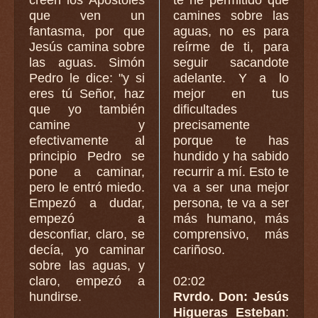
que ven un
camines sobre las
fantasma, por que
aguas, no es para
Jesús camina sobre
reírme de ti, para
las aguas. Simón
seguir sacandote
Pedro le dice: "y si
adelante. Y a lo
eres tú Señor, haz
mejor en tus
que yo también
dificultades
camine y
precisamente
efectivamente al
porque te has
principio Pedro se
hundido y ha sabido
pone a caminar,
recurrir a mí. Esto te
pero le entró miedo.
va a ser una mejor
Empezó a dudar,
persona, te va a ser
empezó a
más humano, más
desconfiar, claro, se
comprensivo, más
decía, yo caminar
cariñoso.
sobre las aguas, y
claro, empezó a
02:02
hundirse.
Rvrdo. Don: Jesús
Higueras Esteban
: