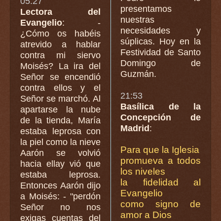
05:27
presentamos
Lectora del
nuestras
Evangelio
: -
necesidades y
¿Cómo os habéis
súplicas. Hoy en la
atrevido a hablar
Festividad de Santo
contra mi siervo
Domingo de
Moisés? La ira del
Guzmán.
Señor se encendió
contra ellos y el
21:53
Señor se marchó. Al
Basílica de la
apartarse la nube
Concepción de
de la tienda, María
Madrid
:
estaba leprosa con
la piel como la nieve
Para que la Iglesia
Aarón se volvió
promueva a todos
hacia ellay vió que
los niveles
estaba leprosa.
la fidelidad al
Entonces Aarón dijo
Evangelio
a Moisés: - "perdón
como signo de
Señor no nos
amor a Dios
exigas cuentas del