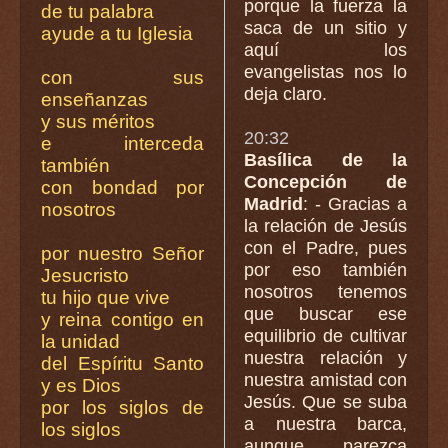
porque la fuerza la
de tu palabra
saca de un sitio y
ayude a tu Iglesia
aquí los
evangelistas nos lo
con sus
deja claro.
enseñanzas
y sus méritos
20:32
e interceda
Basílica de la
también
Concepción de
con bondad por
Madrid
: - Gracias a
nosotros
la relación de Jesús
con el Padre, pues
por nuestro Señor
por eso también
Jesucristo
nosotros tenemos
tu hijo que vive
que buscar ese
y reina contigo en
equilibrio de cultivar
la unidad
nuestra relación y
del Espíritu Santo
nuestra amistad con
y es Dios
Jesús. Que se suba
por los siglos de
a nuestra barca,
los siglos
aunque parezca