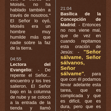
Moisés, no ha
21:04
hablado también a
Basílica de la
través de nosotros."
Concepción de
El Señor lo oyó,
Madrid
: - Entonces
Moisés era un
no nos viene mal,
hombre muy
que de vez en
humilde más que
cuando repitamos
nadie sobre la faz
esta oración de
de la tierra.
"Señor
Jesús: -
sálvame, Señor
04:55
sálvanos,
Lectora del
Señor
Evangelio
: - De
sálvame"
, para
repente el Señor...
que con él podamos
encuentro y los tres
llevar adelante esta
salieron. El Señor
tarea, que es
bajo en la columna
complicada y que
de nube y se colocó
es difícil, que es
a la entrada de la
dura, pero que es
tienda y llamó