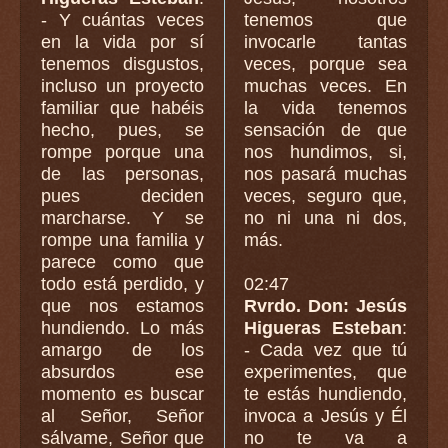
- Y cuántas veces
tenemos que
en la vida por sí
invocarle tantas
tenemos disgustos,
veces, porque sea
incluso un proyecto
muchas veces. En
familiar que habéis
la vida tenemos
hecho, pues, se
sensación de que
rompe porque una
nos hundimos, si,
de las personas,
nos pasará muchas
pues deciden
veces, seguro que,
marcharse. Y se
no ni una ni dos,
rompe una familia y
más.
parece como que
todo está perdido, y
02:47
que nos estamos
Rvrdo. Don: Jesús
hundiendo. Lo más
Higueras Esteban
:
amargo de los
- Cada vez que tú
absurdos ese
experimentes, que
momento es buscar
te estás hundiendo,
al Señor, Señor
invoca a Jesús y Él
sálvame, Señor que
no te va a