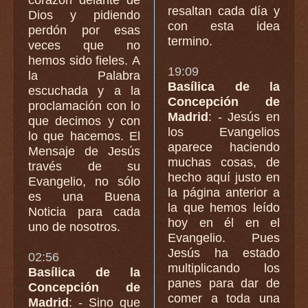
resaltan cada día y
Dios y pidiendo
con esta idea
perdón por esas
termino.
veces que no
hemos sido fieles. A
19:09
la Palabra
Basílica de la
escuchada y a la
Concepción de
proclamación con lo
Madrid
: - Jesús en
que decimos y con
los Evangelios
lo que hacemos. El
aparece haciendo
Mensaje de Jesús
muchas cosas, de
través de su
hecho aquí justo en
Evangelio, no sólo
la página anterior a
es una Buena
la que hemos leído
Noticia para cada
hoy en él en el
uno de nosotros.
Evangelio. Pues
Jesús ha estado
02:56
multiplicando los
Basílica de la
panes para dar de
Concepción de
comer a toda una
Madrid
: - Sino que