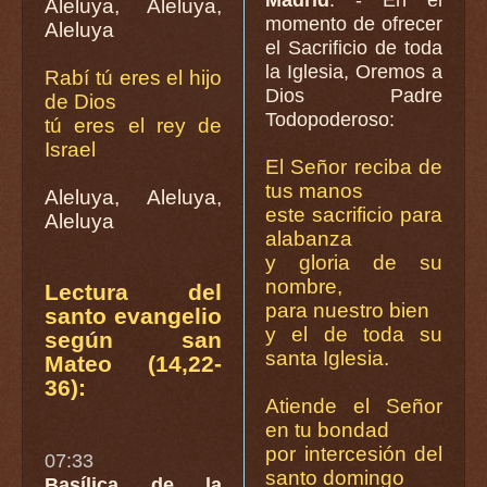
Aleluya, Aleluya,
momento de ofrecer
Aleluya
el Sacrificio de toda
la Iglesia, Oremos a
Rabí tú eres el hijo
Dios Padre
de Dios
Todopoderoso:
tú eres el rey de
Israel
El Señor reciba de
tus manos
Aleluya, Aleluya,
este sacrificio para
Aleluya
alabanza
y gloria de su
nombre,
Lectura del
para nuestro bien
santo evangelio
y el de toda su
según san
santa Iglesia.
Mateo (14,22-
36):
Atiende el Señor
en tu bondad
por intercesión del
07:33
santo domingo
Basílica de la