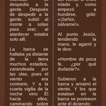
despedía a la
miedo y, como
gente. Después
empezó a
de despedir a la
hundirse, gritó:
gente, subió al
«¡Señor,
monte a solas
sálvame!».
para orar; al
atardecer estaba
Al punto Jesús,
solo allí.
tendiendo la
mano, le agarró y
La barca se
le dice:
hallaba ya distante
de la tierra
«Hombre de poca
muchos estadios,
fe, ¿por qué
zarandeada por
dudaste?».
las olas, pues el
viento era
Subieron a la
contrario. Y a la
barca y amainó el
cuarta vigilia de la
viento. Y los que
noche vino Él
estaban en la
hacia ellos,
barca se postraron
caminando sobre
ante él diciendo: