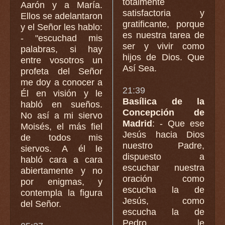
totalmente
Aarón y a María.
satisfactoria y
Ellos se adelantaron
gratificante, porque
y el Señor les hablo:
es nuestra tarea de
- "escuchad mis
ser y vivir como
palabras, si hay
hijos de Dios. Que
entre vosotros un
Así Sea.
profeta del Señor
me doy a conocer a
21:39
Él en visión y le
Basílica de la
habló en sueños.
Concepción de
No así a mi siervo
Madrid
: - Que ese
Moisés, el más fiel
Jesús hacia Dios
de todos mis
nuestro Padre,
siervos. A él le
dispuesto a
habló cara a cara
escuchar nuestra
abiertamente y no
oración como
por enigmas, y
escucha la de
contempla la figura
Jesús, como
del Señor.
escucha la de
Pedro le