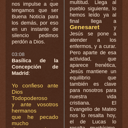
multitud. Llega al
nos impulse a que
pueblo siguiente, lo
tengamos que ser
hemos leído ya al
Buena Noticia para
final llega a
los demás, por eso
Genesaret
y
en un instante de
Jesús se pone a
silencio pedimos
atender a los
perdón a Dios.
enfermos, y a curar.
Pero aparte de esa
03:08
actividad, que
Basílica de la
aparece frenética,
Concepción de
Jesús mantiene un
Madrid
:
equilibrio que
también es clave
Yo confieso ante
para nosotros para
Dios
nuestra vida
Todopoderoso
cristiana. El
y ante vosotros
Evangelio de Mateo
hermanos
nos lo resalta hoy,
que he pecado
el de Lucas lo
mucho
resalta muchísimo,