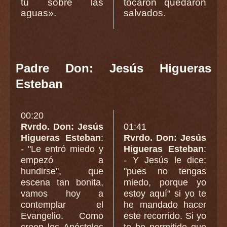
tú sobre las
tocaron quedaron
aguas».
salvados.
Padre Don: Jesús Higueras
Esteban
00:20
Rvrdo. Don: Jesús
01:41
Higueras Esteban
:
Rvrdo. Don: Jesús
- "Le entró miedo y
Higueras Esteban
:
empezó a
- Y Jesús le dice:
hundirse", que
"pues no tengas
escena tan bonita,
miedo, porque yo
vamos hoy a
estoy aquí" si yo te
contemplar el
he mandado hacer
Evangelio. Como
este recorrido. Si yo
creen los Apóstoles
te he permitido que