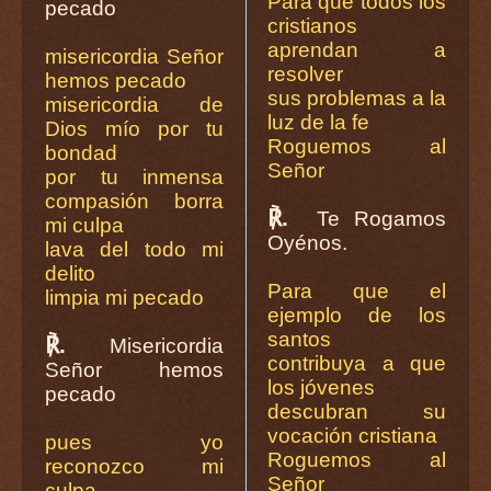
Para que todos los
pecado
cristianos
aprendan a
misericordia Señor
resolver
hemos pecado
sus problemas a la
misericordia de
luz de la fe
Dios mío por tu
Roguemos al
bondad
Señor
por tu inmensa
compasión borra
℟.
Te Rogamos
mi culpa
Oyénos.
lava del todo mi
delito
Para que el
limpia mi pecado
ejemplo de los
santos
℟.
Misericordia
contribuya a que
Señor hemos
los jóvenes
pecado
descubran su
vocación cristiana
pues yo
Roguemos al
reconozco mi
Señor
culpa