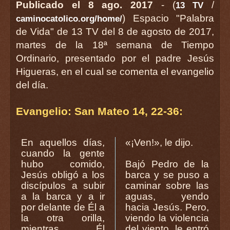
Publicado el 8 ago. 2017
- (
/
13 TV
) Espacio "Palabra
caminocatolico.org/home/
de Vida" de 13 TV del 8 de agosto de 2017,
martes de la 18ª semana de Tiempo
Ordinario, presentado por el padre Jesús
Higueras, en el cual se comenta el evangelio
del día.
Evangelio: San Mateo 14, 22-36:
En aquellos días,
«¡Ven!», le dijo.
cuando la gente
hubo comido,
Bajó Pedro de la
Jesús obligó a los
barca y se puso a
discípulos a subir
caminar sobre las
a la barca y a ir
aguas, yendo
por delante de Él a
hacia Jesús. Pero,
la otra orilla,
viendo la violencia
mientras Él
del viento, le entró