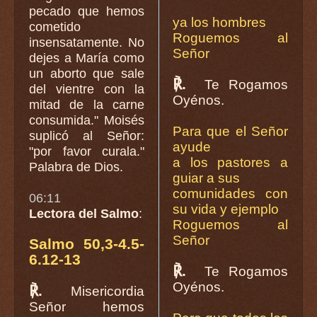
pecado que hemos
ya los hombres
cometido
Roguemos al
insensatamente. No
Señor
dejes a María como
un aborto que sale
℟.
Te Rogamos
del vientre con la
Oyénos.
mitad de la carne
consumida." Moisés
Para que el Señor
suplicó al Señor:
ayude
"por favor curala."
a los pastores a
Palabra de Dios.
guiar a sus
comunidades con
06:11
su vida y ejemplo
Lectora del Salmo
:
Roguemos al
Señor
Salmo 50,3-4.5-
6.12-13
℟.
Te Rogamos
Oyénos.
℟.
Misericordia
Señor hemos