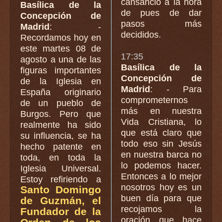
cansancio a la hora
Basílica de la
de pues de dar
Concepción de
pasos más
Madrid
: -
decididos.
Recordamos hoy en
este martes 08 de
17:35
agosto a una de las
Basílica de la
figuras importantes
Concepción de
de la Iglesia en
Madrid
: - Para
España originario
comprometernos
de un pueblo de
más en nuestra
Burgos. Pero que
Vida Cristiana, lo
realmente ha sido
que está claro que
su influencia, se ha
todo eso sin Jesús
hecho patente en
en nuestra barca no
toda, en toda la
lo podemos hacer.
Iglesia Universal.
Entonces a lo mejor
Estoy refiriendo a
nosotros hoy es un
Santo Domingo
buen día para que
de Guzmán, el
recojamos la
Fundador de la
oración que hace