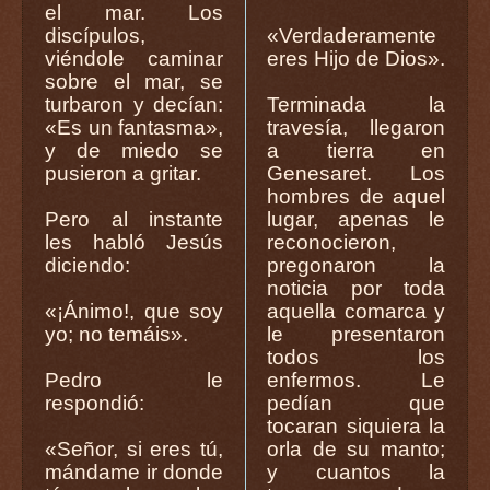
el mar. Los
discípulos,
«Verdaderamente
viéndole caminar
eres Hijo de Dios».
sobre el mar, se
turbaron y decían:
Terminada la
«Es un fantasma»,
travesía, llegaron
y de miedo se
a tierra en
pusieron a gritar.
Genesaret. Los
hombres de aquel
Pero al instante
lugar, apenas le
les habló Jesús
reconocieron,
diciendo:
pregonaron la
noticia por toda
«¡Ánimo!, que soy
aquella comarca y
yo; no temáis».
le presentaron
todos los
Pedro le
enfermos. Le
respondió:
pedían que
tocaran siquiera la
«Señor, si eres tú,
orla de su manto;
mándame ir donde
y cuantos la