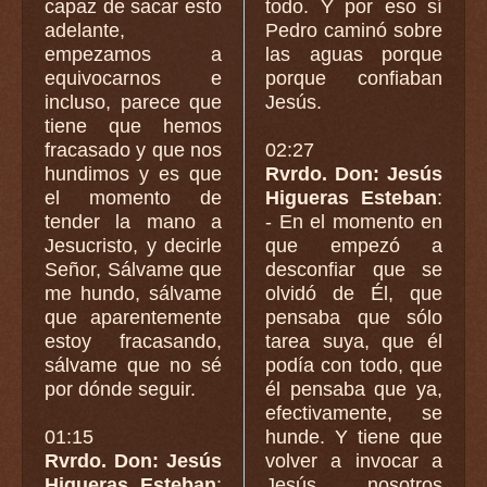
capaz de sacar esto
todo. Y por eso sí
adelante,
Pedro caminó sobre
empezamos a
las aguas porque
equivocarnos e
porque confiaban
incluso, parece que
Jesús.
tiene que hemos
fracasado y que nos
02:27
hundimos y es que
Rvrdo. Don: Jesús
el momento de
Higueras Esteban
:
tender la mano a
- En el momento en
Jesucristo, y decirle
que empezó a
Señor, Sálvame que
desconfiar que se
me hundo, sálvame
olvidó de Él, que
que aparentemente
pensaba que sólo
estoy fracasando,
tarea suya, que él
sálvame que no sé
podía con todo, que
por dónde seguir.
él pensaba que ya,
efectivamente, se
01:15
hunde. Y tiene que
Rvrdo. Don: Jesús
volver a invocar a
Higueras Esteban
:
Jesús, nosotros