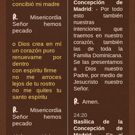
Concepción de
concibió mi madre
Madrid
: - Por todo
esto también
℟.
Misericordia
nuestras
Señor hemos
intenciones que
pecado
traemos en nuestro
corazón, también
o Dios crea en mí
las de toda la
un corazón puro
Familia Dominicana.
renuevame por
Se las presentamos
dentro
a Dios nuestro
con espíritu firme
Padre, por medio de
no me arroces
Jesucristo nuestro
lejos de tu rostro
Señor.
no me quites tu
santo espíritu
℟.
Amen.
℟.
Misericordia
24:20
Señor hemos
Basílica de la
pecado
Concepción de
Madrid
: - En el