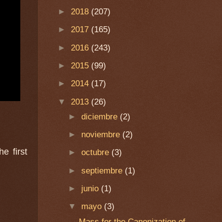
►
2018
(207)
►
2017
(165)
►
2016
(243)
►
2015
(99)
►
2014
(17)
▼
2013
(26)
►
diciembre
(2)
►
noviembre
(2)
e first
►
octubre
(3)
►
septiembre
(1)
►
junio
(1)
▼
mayo
(3)
Mass for the Canonization of