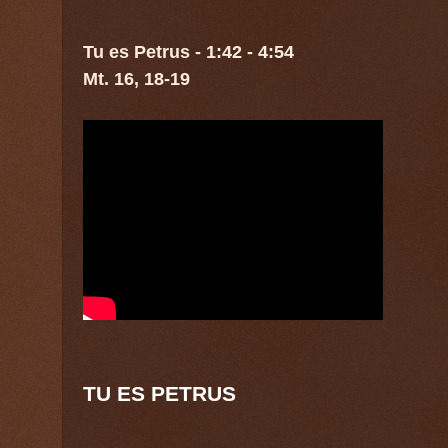
MISTERI GAUDIOSI
Tu es Petrus - 1:42 - 4:54
Mt. 16, 18-19
Primo mistero
L'Annunciazione dell'Angelo a Maria 
Secondo mistero
La visita di Maria Santissima a Santa 
Terzo mistero
La nascita di Gesù nella grota di Bet
TU ES PETRUS
Quarto mistero