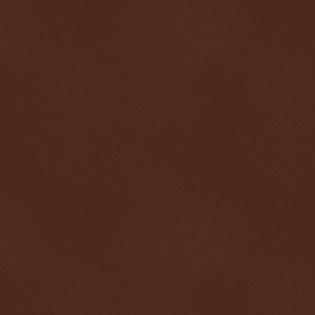
Vergine
Elisabetta
lemme