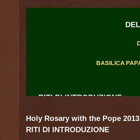
DEL
BASILICA PAP
RITI DI INTRODUZIONE
TU ES PETRUS
Holy Rosary with the Pope 2013
RITI DI INTRODUZIONE
Mt. 16, 18-19