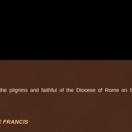
he pilgrims and faithful of the Diocese of Rome on th
E FRANCIS