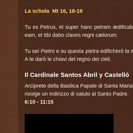
La presentazione di Gesù al tempio
La schola Mt 16, 18-19
Quinto mistero
Tu es Petrus, et super hanc petram ædifica
Il ritrovamento di Gesù nel tempio
eam, et tibi dabo claves regni cælorum.
SALVE, REGINA
Tu sei Pietro e su questa pietra edificherò la
Litanie lauretane
A te darò le chiavi del regno dei cieli.
Meditazione
Il Cardinale Santos Abril y Castelló
RITI DI CONCLUSIONE
Arciprete della Basilica Papale di Santa Mari
rivolge un indirizzo di saluto al Santo Padre.
Benedizione
6:10 - 11:15
Antifona
REGINA CÆLI