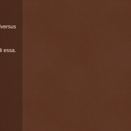
dversus
di essa.