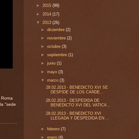
►
2015
(99)
►
2014
(17)
▼
2013
(26)
►
diciembre
(2)
►
noviembre
(2)
►
octubre
(3)
►
septiembre
(1)
►
junio
(1)
►
mayo
(3)
▼
marzo
(3)
28.02.2013 - BENEDICTO XVI SE
DESPIDE DE LOS CARDE...
de Roma
28.02.2013 - DESPEDIDA DE
la "sede
BENEDICTO XVI DEL VATICA...
28.02.2013 - BENEDICTO XVI
LLEGADA Y DESPEDIDA EN ...
►
febrero
(7)
►
enero
(4)