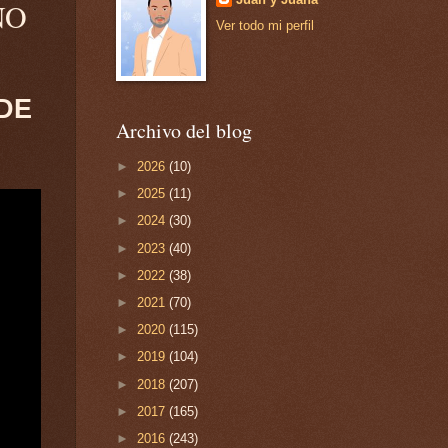
NO
Ver todo mi perfil
 DE
Archivo del blog
►
2026
(10)
►
2025
(11)
►
2024
(30)
►
2023
(40)
►
2022
(38)
►
2021
(70)
►
2020
(115)
►
2019
(104)
►
2018
(207)
►
2017
(165)
►
2016
(243)