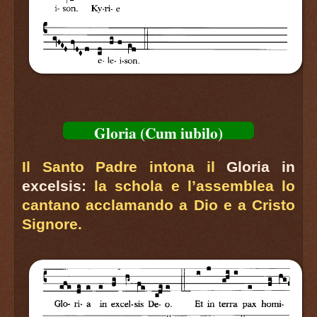
Gloria (Cum iubilo)
Il Santo Padre intona il
Gloria in
excelsis:
la schola e l’assemblea lo
cantano acclamando a Dio e a Cristo
Signore.