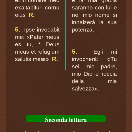
et in nomine meo
e la mia grazia
exaltabitur cornu
saranno con lui e
R.
eius
nel mio nome si
innalzerà la sua
5.
Ipse invocabit
potenza.
me: «Pater meus
es tu, * Deus
5.
meus et refugium
Egli mi
R.
salutis meæ»
invocherà: «Tu
sei mio padre,
mio Dio e roccia
della mia
salvezza».
Seconda lettura