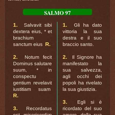
SALMO 97
1.
1.
Salvavit sibi
Gli ha dato
dextera eius, * et
vittoria la sua
brachium
destra e il suo
R.
sanctum eius
braccio santo.
2.
2.
Notum fecit
Il Signore ha
Dominus salutare
manifestato la
suum, * in
sua salvezza,
conspectu
agli occhi dei
gentium revelavit
popoli ha rivelato
iustitiam suam
la sua giustizia.
R.
3.
Egli si è
3.
Recordatus
ricordato del suo
est misericordiæ
amore, della sua