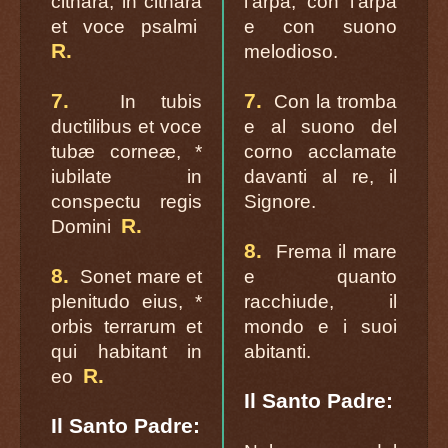
cithara, in cithara
l’arpa, con l’arpa
et voce psalmi
e con suono
R.
melodioso.
7.
7.
In tubis
Con la tromba
ductilibus et voce
e al suono del
tubæ corneæ, *
corno acclamate
iubilate in
davanti al re, il
conspectu regis
Signore.
R.
Domini
8.
Frema il mare
8.
Sonet mare et
e quanto
plenitudo eius, *
racchiude, il
orbis terrarum et
mondo e i suoi
qui habitant in
abitanti.
R.
eo
Il Santo Padre:
Il Santo Padre: