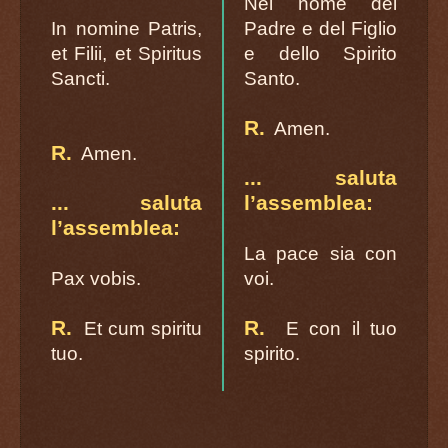
Nel nome del
In nomine Patris,
Padre e del Figlio
et Filii, et Spiritus
e dello Spirito
Sancti.
Santo.
R.
Amen.
R.
Amen.
... saluta
... saluta
l’assemblea:
l’assemblea:
La pace sia con
Pax vobis.
voi.
R.
R.
Et cum spiritu
E con il tuo
tuo.
spirito.