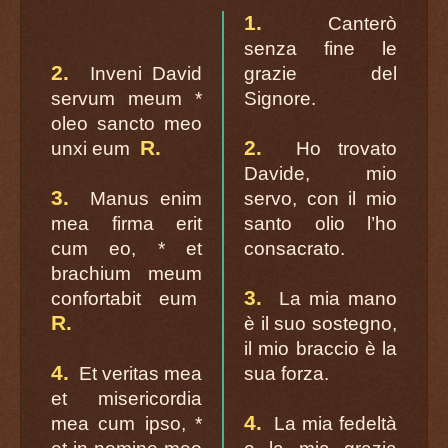
1.
Canterò
senza fine le
2.
Inveni David
grazie del
servum meum *
Signore.
oleo sancto meo
R.
2.
unxi eum
Ho trovato
Davide, mio
3.
Manus enim
servo, con il mio
mea firma erit
santo olio l’ho
cum eo, * et
consacrato.
brachium meum
3.
confortabit eum
La mia mano
R.
è il suo sostegno,
il mio braccio è la
4.
Et veritas mea
sua forza.
et misericordia
4.
mea cum ipso, *
La mia fedeltà