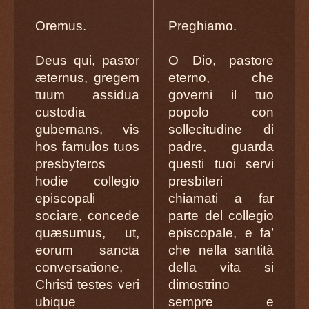
Oremus.
Preghiamo.
Deus qui, pastor
O Dio, pastore
æternus, gregem
eterno, che
tuum assidua
governi il tuo
custodia
popolo con
gubernans, vis
sollecitudine di
hos famulos tuos
padre, guarda
presbyteros
questi tuoi servi
hodie collegio
presbiteri
episcopali
chiamati a far
sociare, concede
parte del collegio
quæsumus, ut,
episcopale, e fa’
eorum sancta
che nella santità
conversatione,
della vita si
Christi testes veri
dimostrino
ubique
sempre e