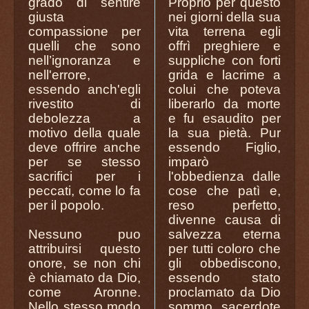
grado di sentire
Proprio per questo
giusta
nei giorni della sua
compassione per
vita terrena egli
quelli che sono
offrì preghiere e
nell’ignoranza e
suppliche con forti
nell'errore,
grida e lacrime a
essendo anch'egli
colui che poteva
rivestito di
liberarlo da morte
debolezza a
e fu esaudito per
motivo della quale
la sua pietà. Pur
deve offrire anche
essendo Figlio,
per se stesso
imparò
sacrifici per i
l'obbedienza dalle
peccati, come lo fa
cose che patì e,
per il popolo.
reso perfetto,
divenne causa di
Nessuno puo
salvezza eterna
attribuirsi questo
per tutti coloro che
onore, se non chi
gli obbediscono,
è chiamato da Dio,
essendo stato
come Aronne.
proclamato da Dio
Nello stesso modo
sommo sacerdote