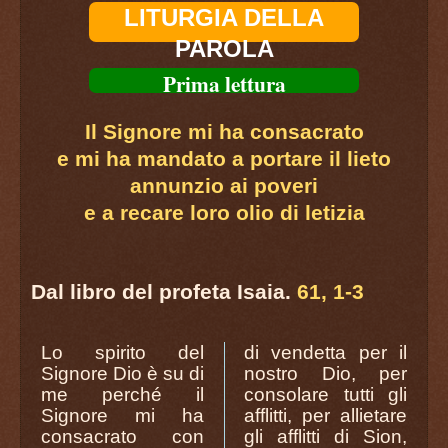
LITURGIA DELLA
PAROLA
Prima lettura
Il Signore mi ha consacrato
e mi ha mandato a portare il lieto
annunzio ai poveri
e a recare loro olio di letizia
Dal libro del profeta Isaia.
61, 1-3
Lo spirito del
di vendetta per il
Signore Dio è su di
nostro Dio, per
me perché il
consolare tutti gli
Signore mi ha
afflitti, per allietare
consacrato con
gli afflitti di Sion,