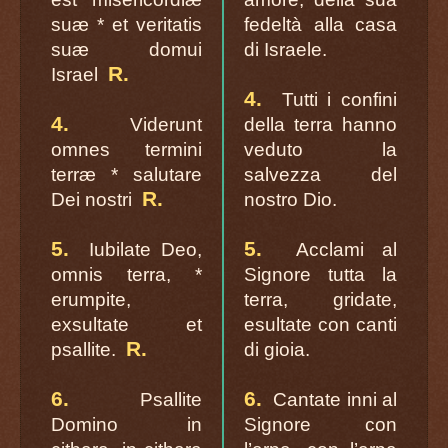
suæ * et veritatis
fedeltà alla casa
suæ domui
di Israele.
R.
Israel
4.
Tutti i confini
4.
Viderunt
della terra hanno
omnes termini
veduto la
terræ * salutare
salvezza del
R.
Dei nostri
nostro Dio.
5.
5.
Iubilate Deo,
Acclami al
omnis terra, *
Signore tutta la
erumpite,
terra, gridate,
exsultate et
esultate con canti
R.
psallite.
di gioia.
6.
6.
Psallite
Cantate inni al
Domino in
Signore con