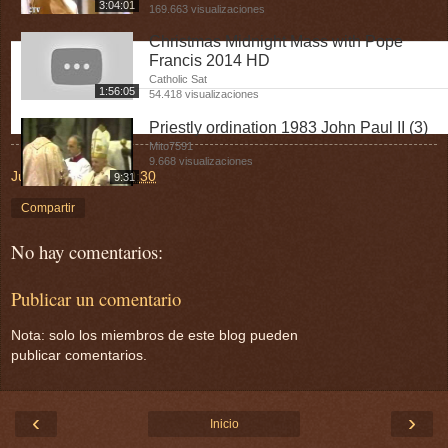
3:04:01
169.663 visualizaciones
Christmas Midnight Mass with Pope
Francis 2014 HD
Catholic Sat
1:56:05
54.418 visualizaciones
Priestly ordination 1983 John Paul II (3)
Mito7591
9.668 visualizaciones
Juan y Juana
en
19:30
9:31
Compartir
No hay comentarios:
Publicar un comentario
Nota: solo los miembros de este blog pueden
publicar comentarios.
‹
›
Inicio