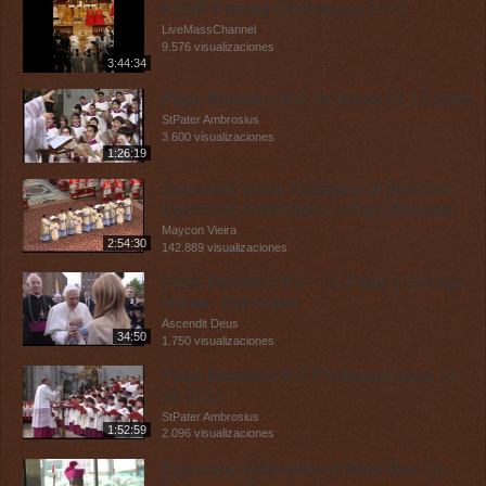
FSSP Priestly Ordinations 2015
LiveMassChannel
9.576 visualizaciones
3:44:34
Pope Benedict XVI Te Deum 31 12 2009
StPater Ambrosius
3.600 visualizaciones
1:26:19
Solemnity of the Epiphany of the Lord -
Episcocal Ordination Georg Gänswein
Maycon Vieira
2:54:30
142.889 visualizaciones
Pope Benedict XVI - St. Peter's Old Age
Home - Full video
Ascendit Deus
34:50
1.750 visualizaciones
Pope Benedict XVI Pentecost mass 12
06 2011
StPater Ambrosius
1:52:59
2.096 visualizaciones
Episcopal Ordination of Most Rev. Dr.