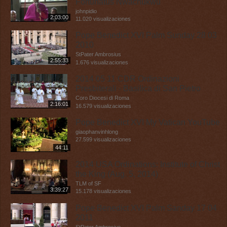
Fortunatus Nwachukwu
johnpidio
2:03:00
11.020 visualizaciones
Pope Benedict XVI Palm Sunday 28 03
2010
StPater Ambrosius
2:55:33
1.676 visualizaciones
2014 05 11 CDR Ordinazioni
Presbiterali - Basilica di San Pietro
Coro Diocesi di Roma
2:16:01
16.579 visualizaciones
Pope Benedict XVI My Vatican YouTube
giaophanvinhlong
27.599 visualizaciones
44:11
2014 USA Ordinations: Institute of Christ
the King (Aug. 5, 2014)
TLM of SF
3:39:27
15.178 visualizaciones
Pope Benedict XVI Palm Sanday 17 04
2011
StPater Ambrosius