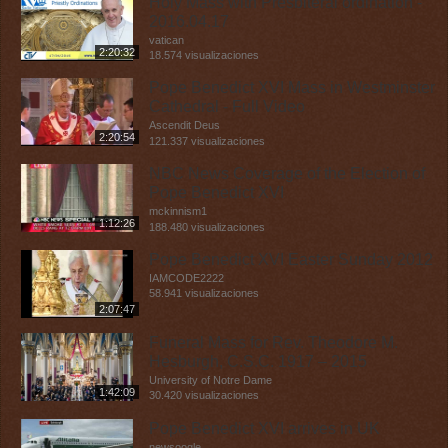
Holy Mass with Presbiteral ordination -
2016.04.17
vatican
2:20:32
18.574 visualizaciones
Pope Benedict XVI Mass in Westminster
Cathedral - Full Video
Ascendit Deus
2:20:54
121.337 visualizaciones
NBC News Coverage of the Election of
Pope Benedict XVI
mckinnism1
1:12:26
188.480 visualizaciones
Pope Benedict XVI Easter Sunday 2012
IAMCODE2222
58.941 visualizaciones
2:07:47
Funeral Mass for Rev. Theodore M.
Hesburgh, C.S.C. 1917 – 2015
University of Notre Dame
1:42:09
30.420 visualizaciones
Pope Benedict XVI arrives in UK
newsoogle