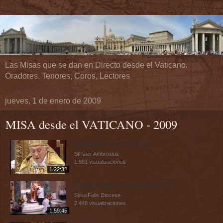
Las Misas que se dan en Directo desde el Vaticano.
Oradores, Tenores, Coros, Lectores
jueves, 1 de enero de 2009
MISA desde el VATICANO - 2009
cardinals 20 11 2010
StPater Ambrosius
1.981 visualizaciones
1:22:32
Priesthood Ordination 2014
SiouxFalls Diocese
2.448 visualizaciones
1:59:45