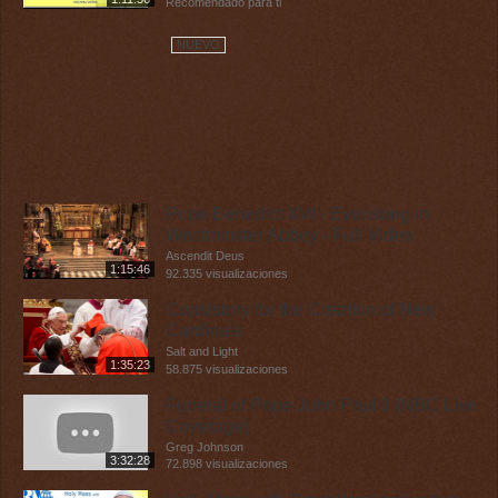
Recomendado para ti
NUEVO
Pope Benedict XVI - Evensong in
Westminster Abbey - Full Video
Ascendit Deus
1:15:46
92.335 visualizaciones
Consistory for the Creation of New
Cardinals
Salt and Light
1:35:23
58.875 visualizaciones
Funeral of Pope John Paul II (NBC Live
Coverage)
Greg Johnson
3:32:28
72.898 visualizaciones