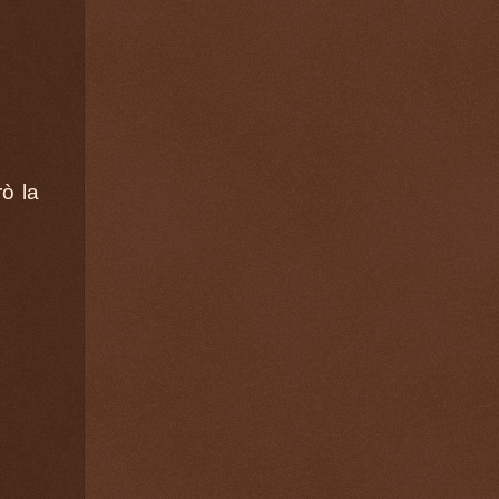
rò la