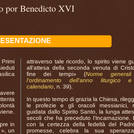
to por Benedicto XVI
ESENTAZIONE
Primi
attraverso tale ricordo, lo spirito viene g
ieduti
all’attesa della seconda venuta di Crist
silica
fine dei tempi» (
Norme generali
l’ordinamento dell’anno liturgico 
calendario
, n. 39).
d avere
ttenta
In questo tempo di grazia la Chiesa, rile
olontà
le profezie e gli oracoli messianici, r
viene.
guidata dallo Spirito Santo, la lunga atte
secoli che ha preceduto l’Incarnazione.
pre in
con la certezza della fedeltà del Padre
 », un
promesse, celebra la sua speranz