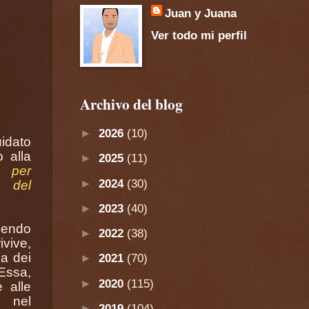
Juan y Juana
Ver todo mi perfil
Archivo del blog
►
2026
(10)
uidato
o alla
►
2025
(11)
 per
►
2024
(30)
e del
►
2023
(40)
ggendo
►
2022
(38)
ivive,
sa dei
►
2021
(70)
 Essa,
►
2020
(115)
 alle
a nel
►
2019
(104)