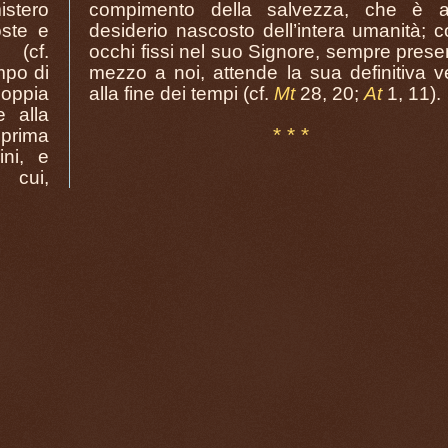
istero
compimento della salvezza, che è 
oste e
desiderio nascosto dell’intera umanità; c
 (cf.
occhi fissi nel suo Signore, sempre prese
empo di
mezzo a noi, attende la sua definitiva 
oppia
alla fine dei tempi (cf.
Mt
28, 20;
At
1, 11).
e alla
* * *
 prima
ini, e
 cui,