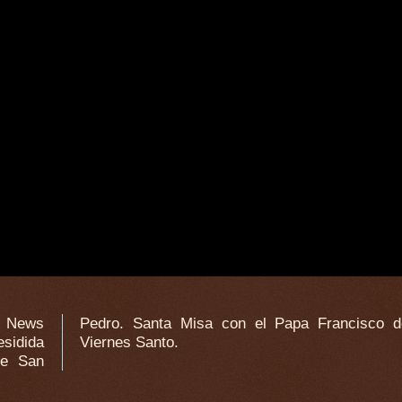
n News
isco de hoy
esidida
Viernes Santo.
de San