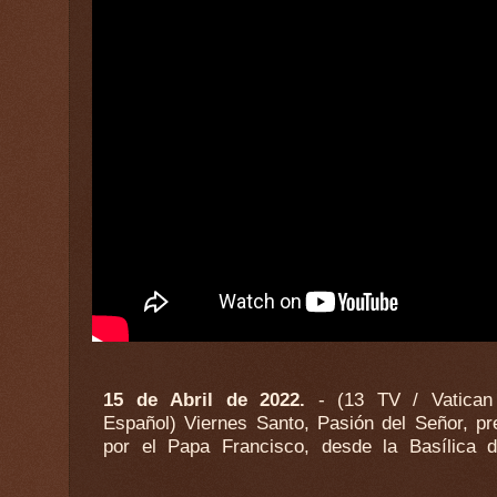
15 de Abril de 2022.
- (13 TV / Vatica
Pedro. Santa Misa con el Papa Franc
Español) Viernes Santo, Pasión del Señor, pr
por el Papa Francisco, desde la Basílica 