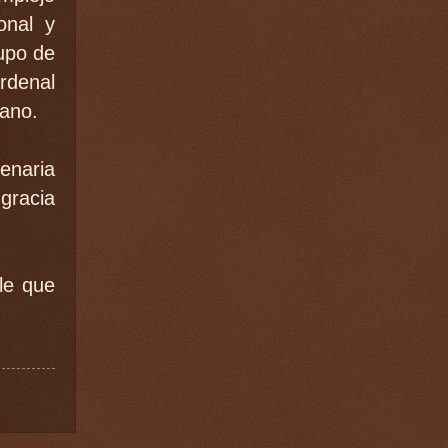
onal y
upo de
ardenal
cano.
enaria
 gracia
le que