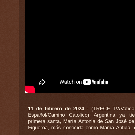
11 de febrero de 2024
- (TRECE TV/Vatic
sido elevada a los altares en una multitu
Español/Camino Católico) Argentina ya ti
presidida por el Papa Francisco este 11 de feb
primera santa, María Antonia de San José de
la Basílica de San Pedro del Vaticano, 
Figueroa, más conocida como Mama Antula, 