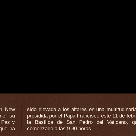
an New
dinaria Misa
ene su
rero en
 Paz y
que ha
que ha
comenzado a las 9.30 horas.