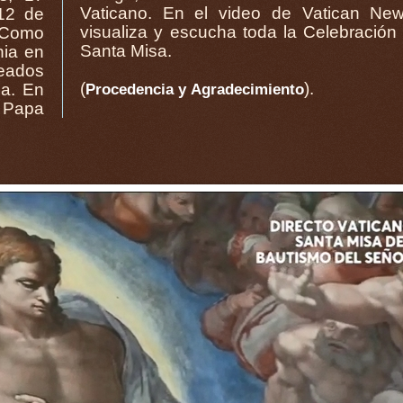
12 de
ws se
. Como
 de la
Santa Misa.
nia en
eados
(
).
na. En
Procedencia y Agradecimiento
 Papa