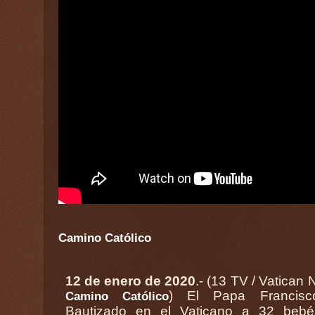
Camino Católico
12 de enero de 2020
.- (13 TV / Vatican 
) El Papa Francisco ha
la Casa Pontificia y Mons. Fernando Vérgez
Camino Católico
Bautizado en el Vaticano a 32 bebé
Alzaga, Secretario de la Gobernació