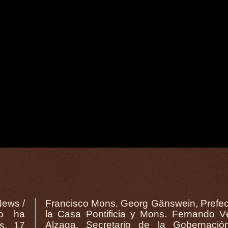
News /
Francisco Mons. Georg Gänswein, Prefec
s, 17
n del