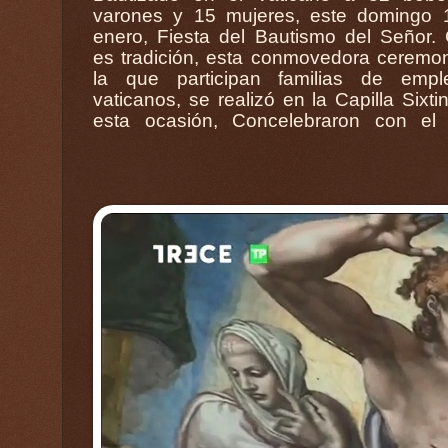
varones y 15 mujeres, este domingo 
Vaticano. En el video de Vatican Ne
enero, Fiesta del Bautismo del Señor
visualiza y escucha toda la Celebración
es tradición, esta conmovedora ceremo
la que participan familias de empl
vaticanos, se realizó en la Capilla Sixti
esta ocasión, Concelebraron con el