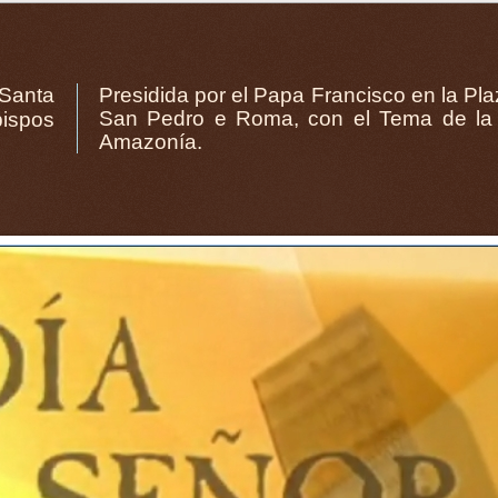
 Santa
or el Papa Francisco en la Plaza de
bispos
 Pan-
Amazonía.