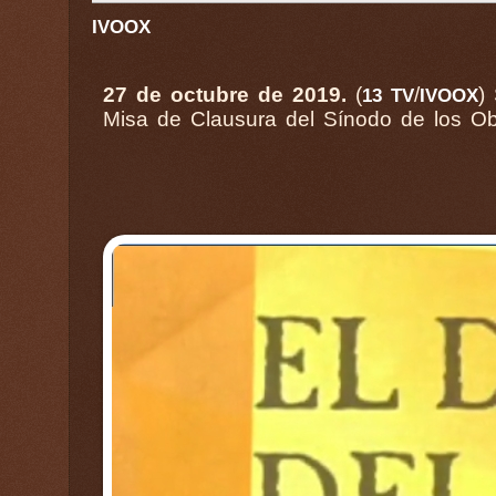
IVOOX
27 de octubre de 2019.
(
/
)
Presidida p
13 TV
IVOOX
Misa de Clausura del Sínodo de los O
San Pedro e Roma, con el Tema de la