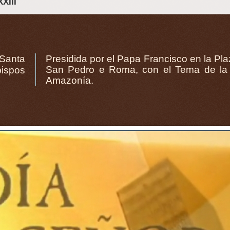
XIII
 Santa
or el Papa Francisco en la Plaza de
bispos
 Pan-
Amazonía.