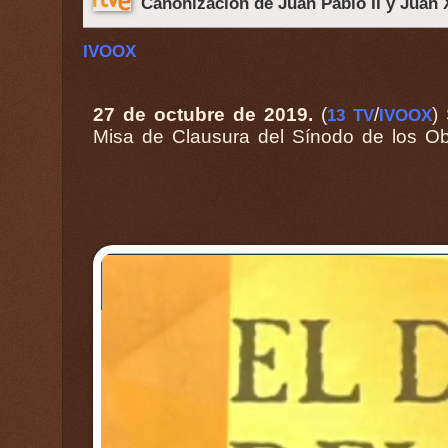
Canonización de Juan Pablo II y Juan X
IVOOX
27 de octubre de 2019.
(
/
)
Presidida p
13 TV
IVOOX
Misa de Clausura del Sínodo de los O
San Pedro e Roma, con el Tema de la